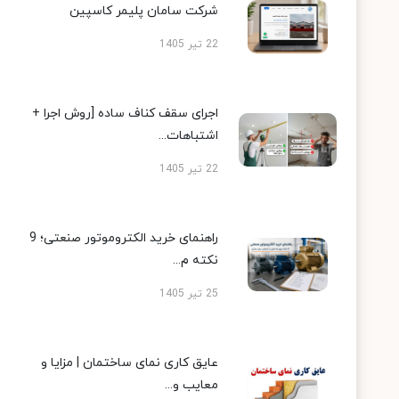
شرکت سامان پلیمر کاسپین
22 تیر 1405
اجرای سقف کناف ساده [روش اجرا +
اشتباهات...
22 تیر 1405
راهنمای خرید الکتروموتور صنعتی؛ 9
نکته م...
25 تیر 1405
عایق کاری نمای ساختمان | مزایا و
معایب و...