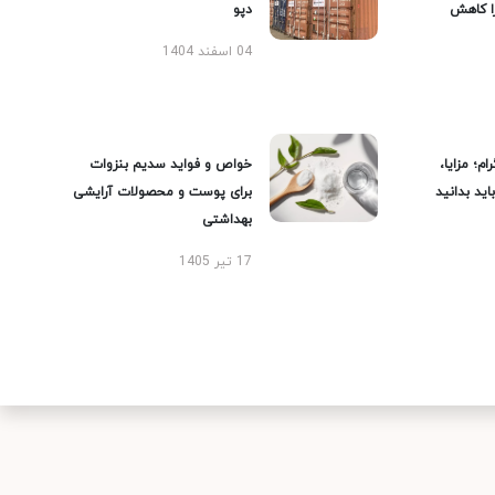
را کاهش
دپو
04 اسفند 1404
ام؛ مزایا،
خواص و فواید سدیم بنزوات
ید بدانید
برای پوست و محصولات آرایشی
بهداشتی
17 تیر 1405