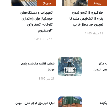
رپورتاژ
رپورتاژ
جلوگیری از کرمو شدن
تجهیزات و دستگاه‌های
بتن؛ از تشخیص علت تا
موردنیاز برای راه‌اندازی
تعیین حد مجاز خرابی
کارخانه اکستروژن
آلومینیوم
13 مرداد 1405
13 مرداد 1405
ه مرکز
بازیابی اکانت هک‌شده پابجی
عتی تبدیل
موبایل
21 تیر 1405
گونه
اجاره انبار برای لوازم منزل - جهان