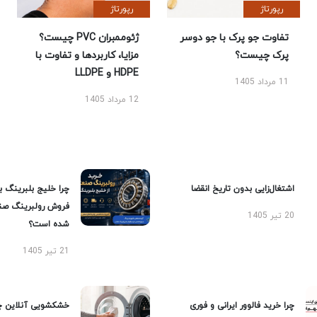
رپورتاژ
رپورتاژ
تفاوت جو پرک با جو دوسر
ژئوممبران PVC چیست؟
پرک چیست؟
مزایا، کاربردها و تفاوت با
HDPE و LLDPE
11 مرداد 1405
12 مرداد 1405
اشتغال‌زایی بدون تاریخ انقضا
چرا خلیج بلبرینگ ب
فروش رولبرینگ صن
20 تیر 1405
شده است؟
21 تیر 1405
چرا خرید فالوور ایرانی و فوری
خشکشویی آنلاین چ