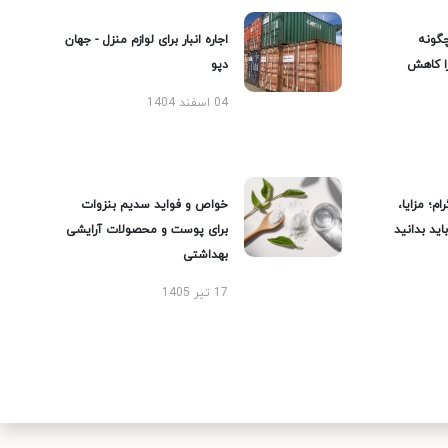
گونه
اجاره انبار برای لوازم منزل - جهان
را کاهش
دپو
04 اسفند 1404
ام؛ مزایا،
خواص و فواید سدیم بنزوات
ید بدانید
برای پوست و محصولات آرایشی
بهداشتی
17 تیر 1405