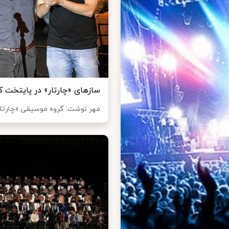
سازهای «چارتار» در پایتخت کوک می‌ش
مهر نوشت: گروه موسیقی «چارتار» 