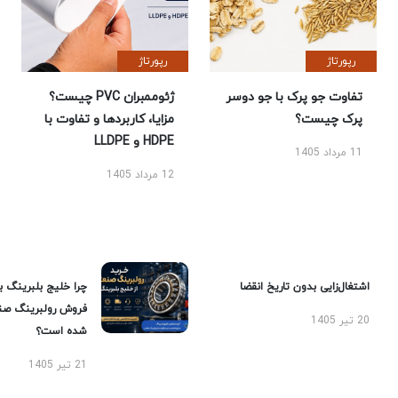
رپورتاژ
رپورتاژ
تفاوت جو پرک با جو دوسر
ژئوممبران PVC چیست؟
پرک چیست؟
مزایا، کاربردها و تفاوت با
HDPE و LLDPE
11 مرداد 1405
12 مرداد 1405
اشتغال‌زایی بدون تاریخ انقضا
چرا خلیج بلبرینگ ب
فروش رولبرینگ صن
20 تیر 1405
شده است؟
21 تیر 1405