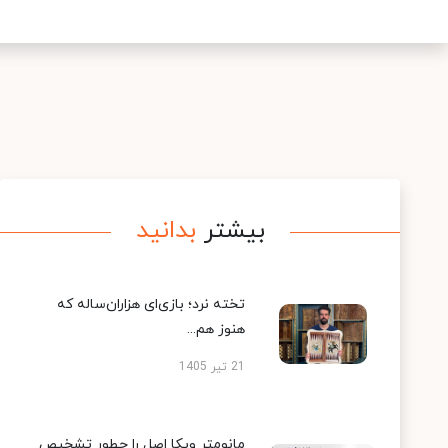
بیشتر
بدانید
تخته نرد؛ بازی‌ای هزاران‌ساله که
هنوز هم...
21 تیر 1405
مانومتر ویکا اصل را چطور تشخیص