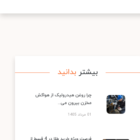
بیشتر
بدانید
چرا روغن هیدرولیک از هواکش
مخزن بیرون می...
01 مرداد 1405
فرصت ویژه خرید طلا در 4 قسط از