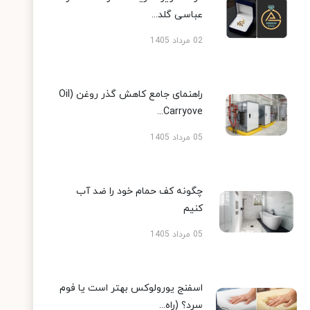
عباسی گلد...
02 مرداد 1405
راهنمای جامع کاهش گذر روغن (Oil
Carryove...
05 مرداد 1405
چگونه کف حمام خود را ضد آب
کنیم
05 مرداد 1405
اسفنج یورولوکس بهتر است یا فوم
سرد؟ (راه...