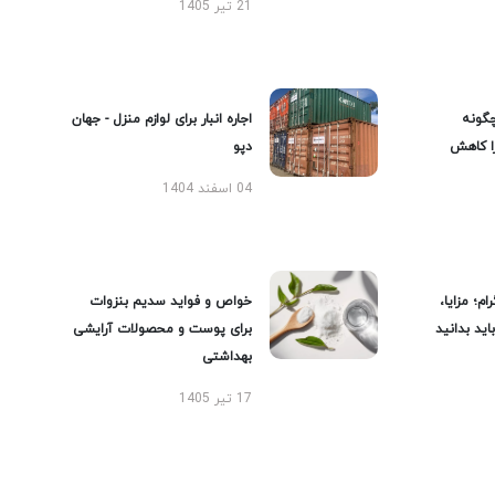
21 تیر 1405
گونه
اجاره انبار برای لوازم منزل - جهان
را کاهش
دپو
04 اسفند 1404
ام؛ مزایا،
خواص و فواید سدیم بنزوات
ید بدانید
برای پوست و محصولات آرایشی
بهداشتی
17 تیر 1405