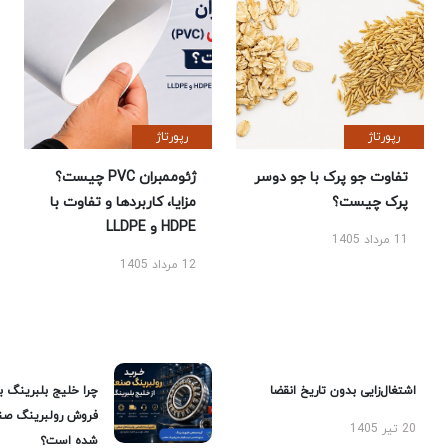
رپورتاژ
رپورتاژ
تفاوت جو پرک با جو دوسر
ژئوممبران PVC چیست؟
پرک چیست؟
مزایا، کاربردها و تفاوت با
HDPE و LLDPE
11 مرداد 1405
12 مرداد 1405
اشتغال‌زایی بدون تاریخ انقضا
چرا خلیج بلبرینگ ب
فروش رولبرینگ صن
20 تیر 1405
شده است؟