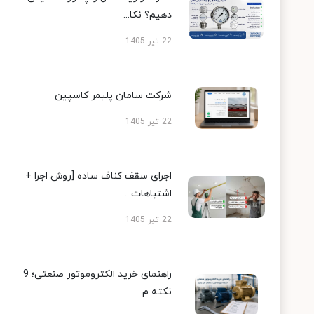
دهیم؟ نکا...
22 تیر 1405
شرکت سامان پلیمر کاسپین
22 تیر 1405
اجرای سقف کناف ساده [روش اجرا +
اشتباهات...
22 تیر 1405
راهنمای خرید الکتروموتور صنعتی؛ 9
نکته م...