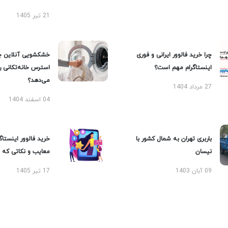
21 تیر 1405
چرا خرید فالوور ایرانی و فوری
خشکشویی آنلاین چ
اینستاگرام مهم است؟
استرس خانه‌تکانی 
می‌دهد؟
27 مرداد 1404
04 اسفند 1404
باربری تهران به شمال کشور با
خرید فالوور اینستاگر
نیسان
معایب و نکاتی که با
09 آبان 1403
17 تیر 1405