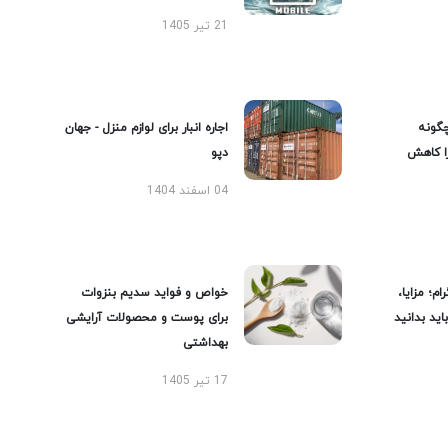
21 تیر 1405
گونه
اجاره انبار برای لوازم منزل - جهان
را کاهش
دپو
04 اسفند 1404
ام؛ مزایا،
خواص و فواید سدیم بنزوات
ید بدانید
برای پوست و محصولات آرایشی
بهداشتی
17 تیر 1405