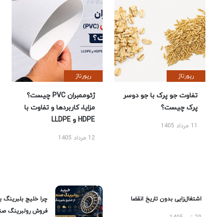
رپورتاژ
رپورتاژ
تفاوت جو پرک با جو دوسر
ژئوممبران PVC چیست؟
پرک چیست؟
مزایا، کاربردها و تفاوت با
HDPE و LLDPE
11 مرداد 1405
12 مرداد 1405
اشتغال‌زایی بدون تاریخ انقضا
چرا خلیج بلبرینگ ب
فروش رولبرینگ صن