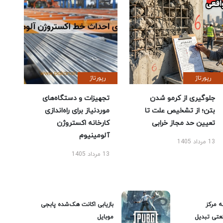
رپورتاژ
رپورتاژ
جلوگیری از کرمو شدن
تجهیزات و دستگاه‌های
بتن؛ از تشخیص علت تا
موردنیاز برای راه‌اندازی
تعیین حد مجاز خرابی
کارخانه اکستروژن
آلومینیوم
13 مرداد 1405
13 مرداد 1405
ه مرکز
بازیابی اکانت هک‌شده پابجی
عتی تبدیل
موبایل