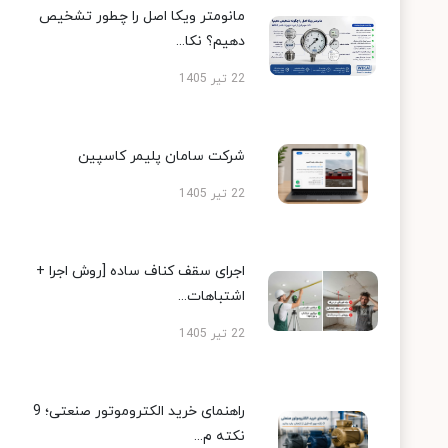
مانومتر ویکا اصل را چطور تشخیص
دهیم؟ نکا...
22 تیر 1405
شرکت سامان پلیمر کاسپین
22 تیر 1405
اجرای سقف کناف ساده [روش اجرا +
اشتباهات...
22 تیر 1405
راهنمای خرید الکتروموتور صنعتی؛ 9
نکته م...