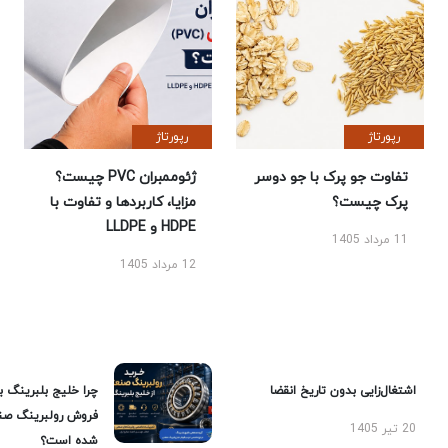
رپورتاژ
رپورتاژ
تفاوت جو پرک با جو دوسر
ژئوممبران PVC چیست؟
پرک چیست؟
مزایا، کاربردها و تفاوت با
HDPE و LLDPE
11 مرداد 1405
12 مرداد 1405
اشتغال‌زایی بدون تاریخ انقضا
چرا خلیج بلبرینگ ب
فروش رولبرینگ صن
20 تیر 1405
شده است؟