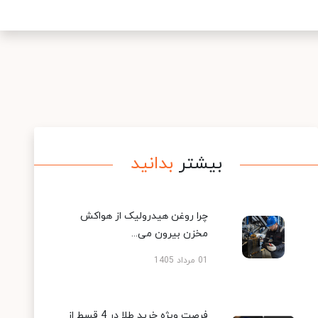
بیشتر
بدانید
چرا روغن هیدرولیک از هواکش
مخزن بیرون می...
01 مرداد 1405
فرصت ویژه خرید طلا در 4 قسط از