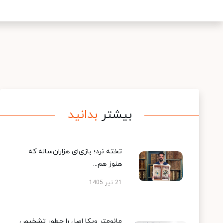
بیشتر
بدانید
تخته نرد؛ بازی‌ای هزاران‌ساله که
هنوز هم...
21 تیر 1405
مانومتر ویکا اصل را چطور تشخیص