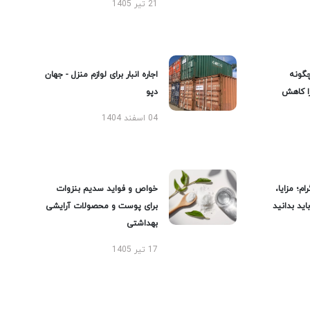
21 تیر 1405
گونه
اجاره انبار برای لوازم منزل - جهان
را کاهش
دپو
04 اسفند 1404
ام؛ مزایا،
خواص و فواید سدیم بنزوات
ید بدانید
برای پوست و محصولات آرایشی
بهداشتی
17 تیر 1405