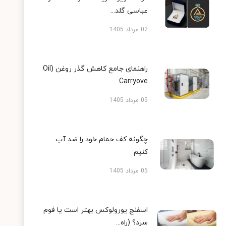
عباسی گلد...
02 مرداد 1405
راهنمای جامع کاهش گذر روغن (Oil
Carryove...
05 مرداد 1405
چگونه کف حمام خود را ضد آب
کنیم
05 مرداد 1405
اسفنج یورولوکس بهتر است یا فوم
سرد؟ (راه...