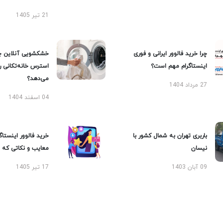
21 تیر 1405
چرا خرید فالوور ایرانی و فوری
خشکشویی آنلاین چ
اینستاگرام مهم است؟
استرس خانه‌تکانی 
می‌دهد؟
27 مرداد 1404
04 اسفند 1404
باربری تهران به شمال کشور با
خرید فالوور اینستاگر
نیسان
معایب و نکاتی که با
09 آبان 1403
17 تیر 1405