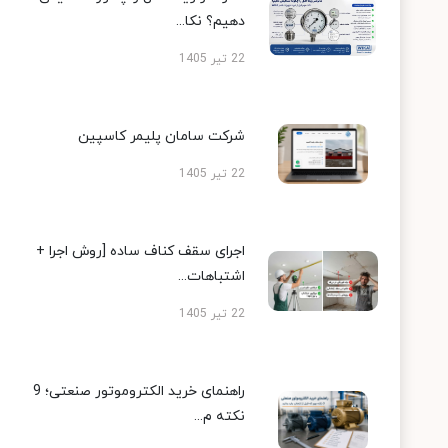
دهیم؟ نکا...
22 تیر 1405
شرکت سامان پلیمر کاسپین
22 تیر 1405
اجرای سقف کناف ساده [روش اجرا +
اشتباهات...
22 تیر 1405
راهنمای خرید الکتروموتور صنعتی؛ 9
نکته م...