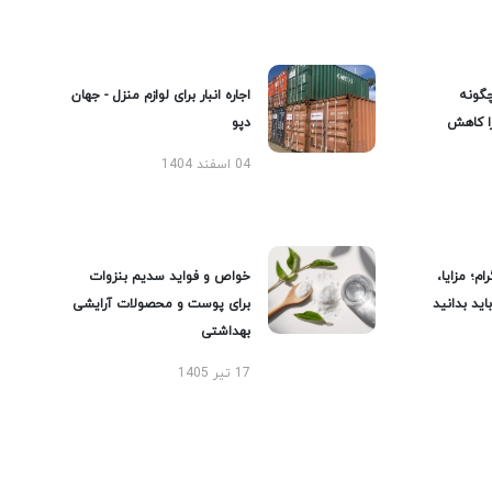
گونه
اجاره انبار برای لوازم منزل - جهان
را کاهش
دپو
04 اسفند 1404
ام؛ مزایا،
خواص و فواید سدیم بنزوات
ید بدانید
برای پوست و محصولات آرایشی
بهداشتی
17 تیر 1405