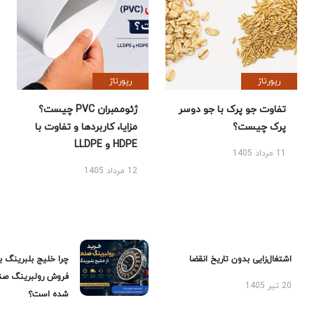
رپورتاژ
رپورتاژ
تفاوت جو پرک با جو دوسر
ژئوممبران PVC چیست؟
پرک چیست؟
مزایا، کاربردها و تفاوت با
HDPE و LLDPE
11 مرداد 1405
12 مرداد 1405
اشتغال‌زایی بدون تاریخ انقضا
چرا خلیج بلبرینگ ب
فروش رولبرینگ صن
20 تیر 1405
شده است؟