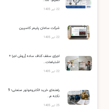
دهیم؟ نکا...
22 تیر 1405
شرکت سامان پلیمر کاسپین
22 تیر 1405
اجرای سقف کناف ساده [روش اجرا +
اشتباهات...
22 تیر 1405
راهنمای خرید الکتروموتور صنعتی؛ 9
نکته م...
25 تیر 1405