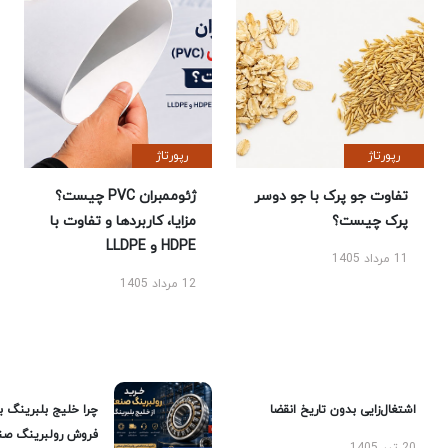
رپورتاژ
رپورتاژ
تفاوت جو پرک با جو دوسر
ژئوممبران PVC چیست؟
پرک چیست؟
مزایا، کاربردها و تفاوت با
HDPE و LLDPE
11 مرداد 1405
12 مرداد 1405
اشتغال‌زایی بدون تاریخ انقضا
چرا خلیج بلبرینگ ب
فروش رولبرینگ صن