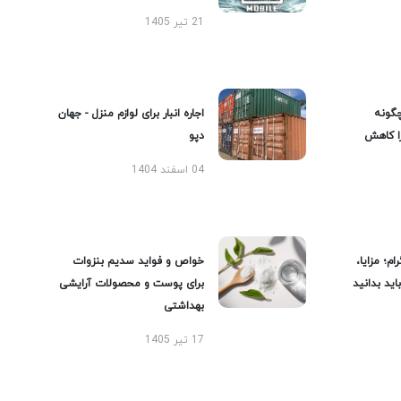
21 تیر 1405
گونه
اجاره انبار برای لوازم منزل - جهان
را کاهش
دپو
04 اسفند 1404
ام؛ مزایا،
خواص و فواید سدیم بنزوات
ید بدانید
برای پوست و محصولات آرایشی
بهداشتی
17 تیر 1405