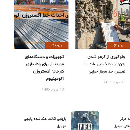
رپورتاژ
رپورتاژ
جلوگیری از کرمو شدن
تجهیزات و دستگاه‌های
بتن؛ از تشخیص علت تا
موردنیاز برای راه‌اندازی
تعیین حد مجاز خرابی
کارخانه اکستروژن
آلومینیوم
13 مرداد 1405
13 مرداد 1405
ه مرکز
بازیابی اکانت هک‌شده پابجی
عتی تبدیل
موبایل