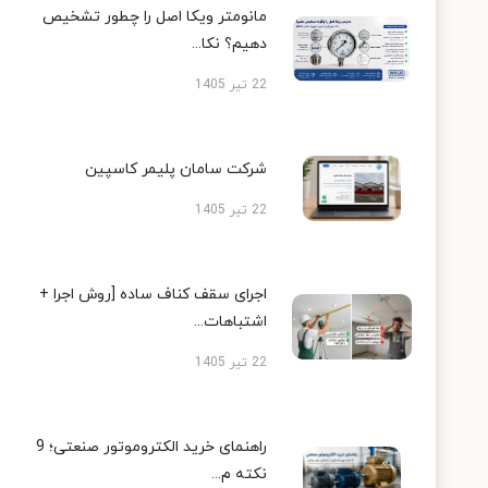
مانومتر ویکا اصل را چطور تشخیص
دهیم؟ نکا...
22 تیر 1405
شرکت سامان پلیمر کاسپین
22 تیر 1405
اجرای سقف کناف ساده [روش اجرا +
اشتباهات...
22 تیر 1405
راهنمای خرید الکتروموتور صنعتی؛ 9
نکته م...