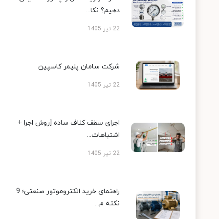
دهیم؟ نکا...
22 تیر 1405
شرکت سامان پلیمر کاسپین
22 تیر 1405
اجرای سقف کناف ساده [روش اجرا +
اشتباهات...
22 تیر 1405
راهنمای خرید الکتروموتور صنعتی؛ 9
نکته م...