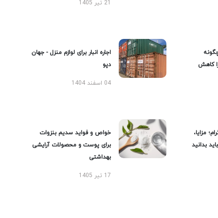
21 تیر 1405
گونه
اجاره انبار برای لوازم منزل - جهان
را کاهش
دپو
04 اسفند 1404
ام؛ مزایا،
خواص و فواید سدیم بنزوات
ید بدانید
برای پوست و محصولات آرایشی
بهداشتی
17 تیر 1405