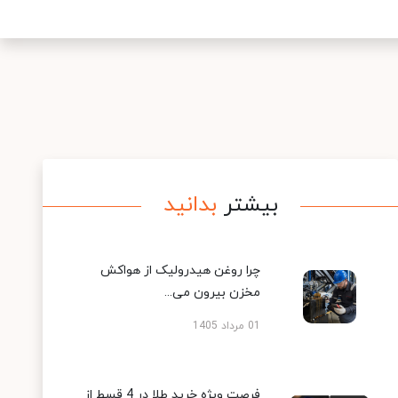
بیشتر
بدانید
چرا روغن هیدرولیک از هواکش
مخزن بیرون می...
01 مرداد 1405
فرصت ویژه خرید طلا در 4 قسط از