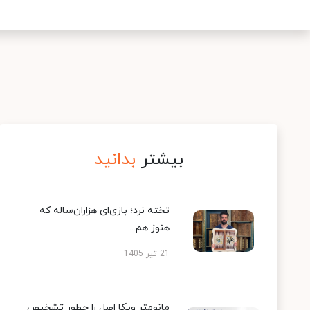
بیشتر
بدانید
تخته نرد؛ بازی‌ای هزاران‌ساله که
هنوز هم...
21 تیر 1405
مانومتر ویکا اصل را چطور تشخیص