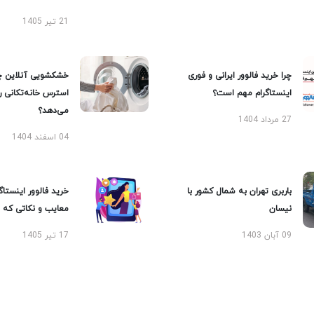
21 تیر 1405
چرا خرید فالوور ایرانی و فوری
خشکشویی آنلاین چ
اینستاگرام مهم است؟
استرس خانه‌تکانی 
می‌دهد؟
27 مرداد 1404
04 اسفند 1404
باربری تهران به شمال کشور با
خرید فالوور اینستاگر
نیسان
معایب و نکاتی که با
09 آبان 1403
17 تیر 1405