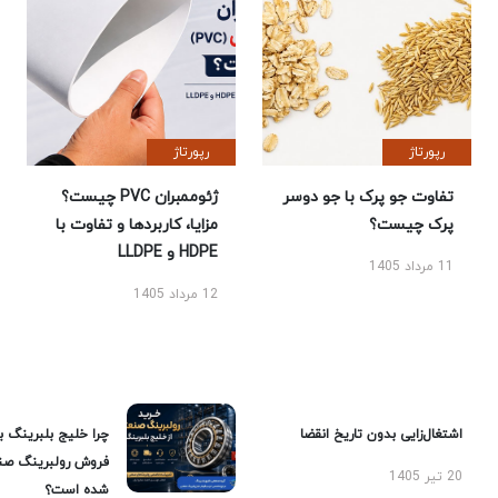
رپورتاژ
رپورتاژ
تفاوت جو پرک با جو دوسر
ژئوممبران PVC چیست؟
پرک چیست؟
مزایا، کاربردها و تفاوت با
HDPE و LLDPE
11 مرداد 1405
12 مرداد 1405
اشتغال‌زایی بدون تاریخ انقضا
چرا خلیج بلبرینگ ب
فروش رولبرینگ صن
20 تیر 1405
شده است؟