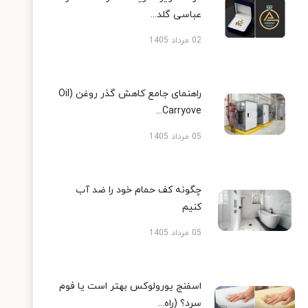
عباسی گلد...
02 مرداد 1405
راهنمای جامع کاهش گذر روغن (Oil
Carryove...
05 مرداد 1405
چگونه کف حمام خود را ضد آب
کنیم
05 مرداد 1405
اسفنج یورولوکس بهتر است یا فوم
سرد؟ (راه...