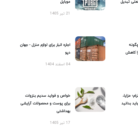
عتی تبدیل
موبایل
21 تیر 1405
گونه
اجاره انبار برای لوازم منزل - جهان
را کاهش
دپو
04 اسفند 1404
ام؛ مزایا،
خواص و فواید سدیم بنزوات
ید بدانید
برای پوست و محصولات آرایشی
بهداشتی
17 تیر 1405