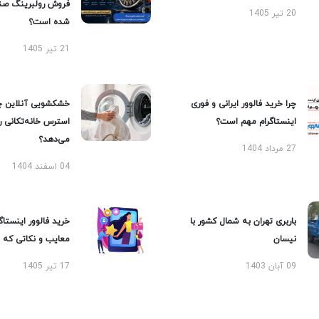
فروش رولبرینگ صن
20 تیر 1405
شده است؟
21 تیر 1405
چرا خرید فالوور ایرانی و فوری
خشکشویی آنلاین چ
اینستاگرام مهم است؟
استرس خانه‌تکانی 
می‌دهد؟
27 مرداد 1404
04 اسفند 1404
باربری تهران به شمال کشور با
خرید فالوور اینستاگر
نیسان
معایب و نکاتی که با
09 آبان 1403
17 تیر 1405