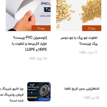
رپورتاژ
رپورتاژ
تفاوت جو پرک با جو دوسر
ژئوممبران PVC چیست؟
پرک چیست؟
مزایا، کاربردها و تفاوت با
HDPE و LLDPE
11 مرداد 1405
12 مرداد 1405
اشتغال‌زایی بدون تاریخ انقضا
چرا خلیج بلبرینگ ب
فروش رولبرینگ صن
20 تیر 1405
شده است؟