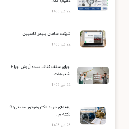
دهیم؟ نکا...
22 تیر 1405
شرکت سامان پلیمر کاسپین
22 تیر 1405
اجرای سقف کناف ساده [روش اجرا +
اشتباهات...
22 تیر 1405
راهنمای خرید الکتروموتور صنعتی؛ 9
نکته م...
25 تیر 1405