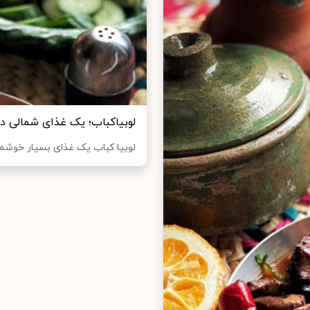
لوبیاکباب؛ یک غذای شمالی 
لوبیا کباب یک غذای بسیار خوشمز