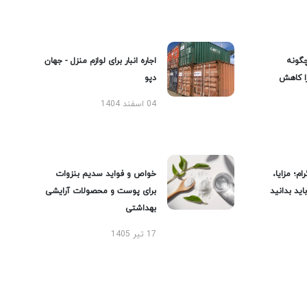
گونه
اجاره انبار برای لوازم منزل - جهان
را کاهش
دپو
04 اسفند 1404
ام؛ مزایا،
خواص و فواید سدیم بنزوات
ید بدانید
برای پوست و محصولات آرایشی
بهداشتی
17 تیر 1405