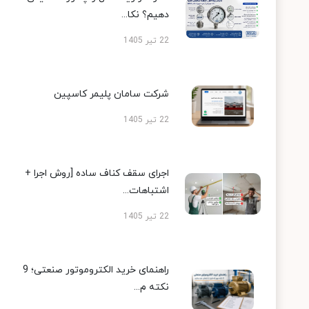
دهیم؟ نکا...
22 تیر 1405
شرکت سامان پلیمر کاسپین
22 تیر 1405
اجرای سقف کناف ساده [روش اجرا +
اشتباهات...
22 تیر 1405
راهنمای خرید الکتروموتور صنعتی؛ 9
نکته م...