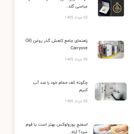
عباسی گلد...
02 مرداد 1405
راهنمای جامع کاهش گذر روغن (Oil
Carryove...
05 مرداد 1405
چگونه کف حمام خود را ضد آب
کنیم
05 مرداد 1405
اسفنج یورولوکس بهتر است یا فوم
سرد؟ (راه...