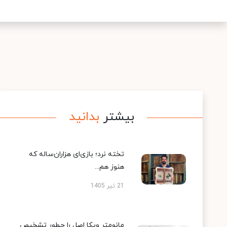
بیشتر
بدانید
تخته نرد؛ بازی‌ای هزاران‌ساله که
هنوز هم...
21 تیر 1405
مانومتر ویکا اصل را چطور تشخیص