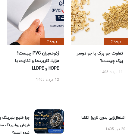
رپورتاژ
رپورتاژ
تفاوت جو پرک با جو دوسر
ژئوممبران PVC چیست؟
پرک چیست؟
مزایا، کاربردها و تفاوت با
HDPE و LLDPE
11 مرداد 1405
12 مرداد 1405
اشتغال‌زایی بدون تاریخ انقضا
چرا خلیج بلبرینگ ب
فروش رولبرینگ صن
20 تیر 1405
شده است؟