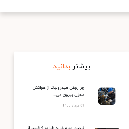
بیشتر
بدانید
چرا روغن هیدرولیک از هواکش
مخزن بیرون می...
01 مرداد 1405
فرصت ویژه خرید طلا در 4 قسط از