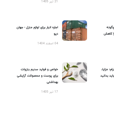
21 تیر 1405
گونه
اجاره انبار برای لوازم منزل - جهان
را کاهش
دپو
04 اسفند 1404
ام؛ مزایا،
خواص و فواید سدیم بنزوات
ید بدانید
برای پوست و محصولات آرایشی
بهداشتی
17 تیر 1405