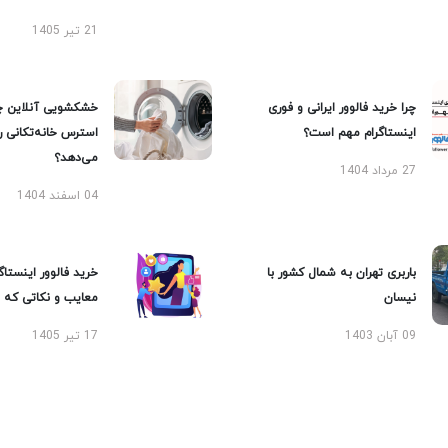
21 تیر 1405
چرا خرید فالوور ایرانی و فوری
خشکشویی آنلاین چ
اینستاگرام مهم است؟
استرس خانه‌تکانی 
می‌دهد؟
27 مرداد 1404
04 اسفند 1404
باربری تهران به شمال کشور با
خرید فالوور اینستاگر
نیسان
معایب و نکاتی که با
09 آبان 1403
17 تیر 1405