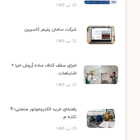
22 تیر 1405
شرکت سامان پلیمر کاسپین
22 تیر 1405
اجرای سقف کناف ساده [روش اجرا +
اشتباهات...
22 تیر 1405
راهنمای خرید الکتروموتور صنعتی؛ 9
نکته م...
25 تیر 1405