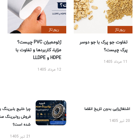
رپورتاژ
رپورتاژ
تفاوت جو پرک با جو دوسر
ژئوممبران PVC چیست؟
پرک چیست؟
مزایا، کاربردها و تفاوت با
HDPE و LLDPE
11 مرداد 1405
12 مرداد 1405
اشتغال‌زایی بدون تاریخ انقضا
چرا خلیج بلبرینگ ب
فروش رولبرینگ صن
20 تیر 1405
شده است؟
21 تیر 1405