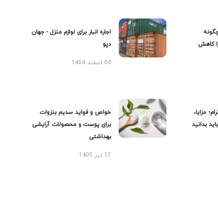
گونه
اجاره انبار برای لوازم منزل - جهان
را کاهش
دپو
04 اسفند 1404
ام؛ مزایا،
خواص و فواید سدیم بنزوات
ید بدانید
برای پوست و محصولات آرایشی
بهداشتی
17 تیر 1405