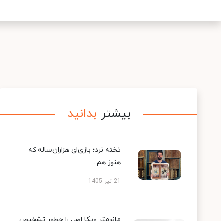
بیشتر
بدانید
تخته نرد؛ بازی‌ای هزاران‌ساله که
هنوز هم...
21 تیر 1405
مانومتر ویکا اصل را چطور تشخیص