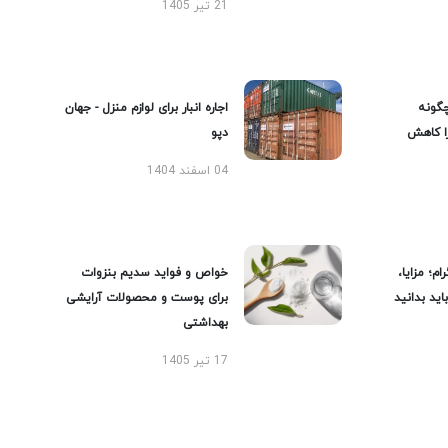
21 تیر 1405
گونه
اجاره انبار برای لوازم منزل - جهان
را کاهش
دپو
04 اسفند 1404
ام؛ مزایا،
خواص و فواید سدیم بنزوات
ید بدانید
برای پوست و محصولات آرایشی
بهداشتی
17 تیر 1405