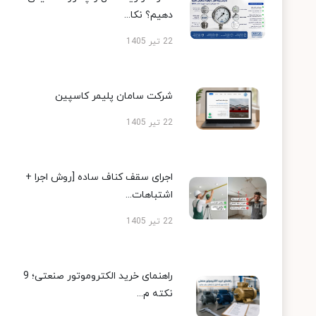
دهیم؟ نکا...
22 تیر 1405
شرکت سامان پلیمر کاسپین
22 تیر 1405
اجرای سقف کناف ساده [روش اجرا +
اشتباهات...
22 تیر 1405
راهنمای خرید الکتروموتور صنعتی؛ 9
نکته م...