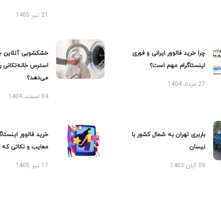
21 تیر 1405
چرا خرید فالوور ایرانی و فوری
خشکشویی آنلاین چ
اینستاگرام مهم است؟
استرس خانه‌تکانی 
می‌دهد؟
27 مرداد 1404
04 اسفند 1404
باربری تهران به شمال کشور با
خرید فالوور اینستاگر
نیسان
معایب و نکاتی که با
09 آبان 1403
17 تیر 1405