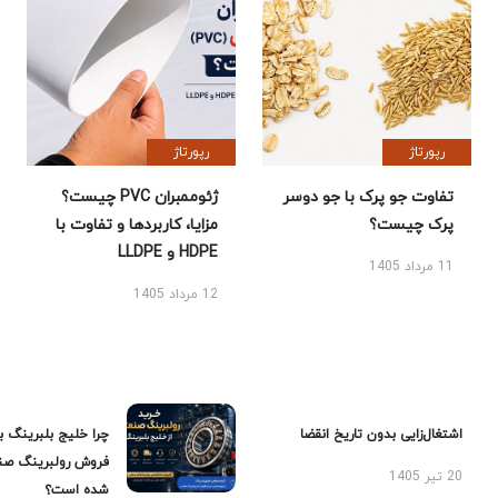
رپورتاژ
رپورتاژ
تفاوت جو پرک با جو دوسر
ژئوممبران PVC چیست؟
پرک چیست؟
مزایا، کاربردها و تفاوت با
HDPE و LLDPE
11 مرداد 1405
12 مرداد 1405
اشتغال‌زایی بدون تاریخ انقضا
چرا خلیج بلبرینگ ب
فروش رولبرینگ صن
20 تیر 1405
شده است؟