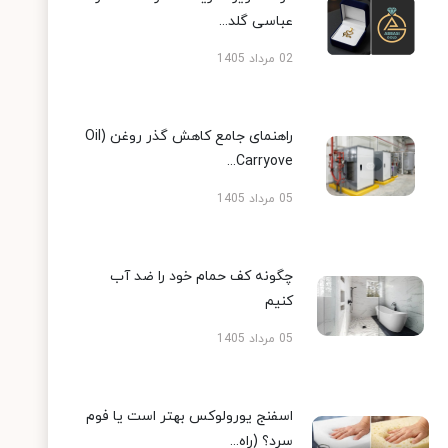
عباسی گلد...
02 مرداد 1405
راهنمای جامع کاهش گذر روغن (Oil
Carryove...
05 مرداد 1405
چگونه کف حمام خود را ضد آب
کنیم
05 مرداد 1405
اسفنج یورولوکس بهتر است یا فوم
سرد؟ (راه...