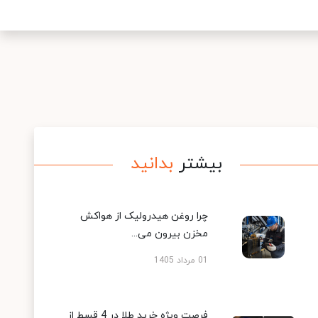
بیشتر
بدانید
چرا روغن هیدرولیک از هواکش
مخزن بیرون می...
01 مرداد 1405
فرصت ویژه خرید طلا در 4 قسط از