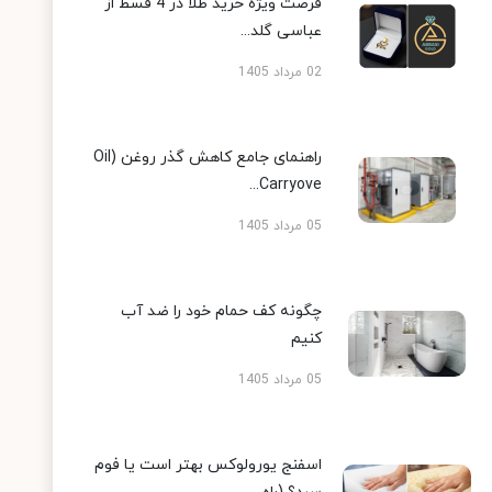
فرصت ویژه خرید طلا در 4 قسط از
عباسی گلد...
02 مرداد 1405
راهنمای جامع کاهش گذر روغن (Oil
Carryove...
05 مرداد 1405
چگونه کف حمام خود را ضد آب
کنیم
05 مرداد 1405
اسفنج یورولوکس بهتر است یا فوم