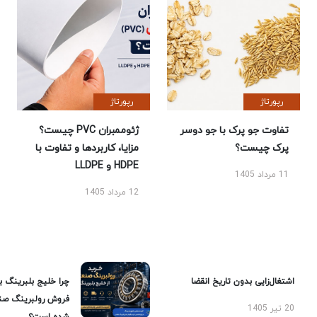
رپورتاژ
رپورتاژ
تفاوت جو پرک با جو دوسر
ژئوممبران PVC چیست؟
پرک چیست؟
مزایا، کاربردها و تفاوت با
HDPE و LLDPE
11 مرداد 1405
12 مرداد 1405
اشتغال‌زایی بدون تاریخ انقضا
چرا خلیج بلبرینگ ب
فروش رولبرینگ صن
20 تیر 1405