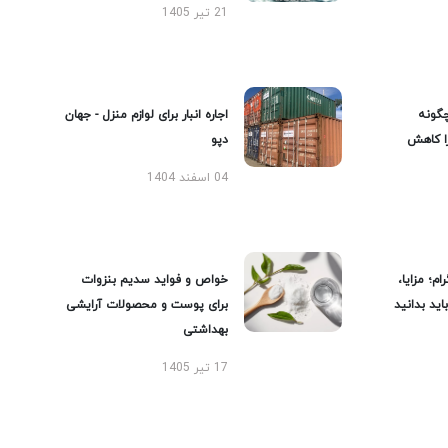
21 تیر 1405
گونه
اجاره انبار برای لوازم منزل - جهان
را کاهش
دپو
04 اسفند 1404
ام؛ مزایا،
خواص و فواید سدیم بنزوات
ید بدانید
برای پوست و محصولات آرایشی
بهداشتی
17 تیر 1405