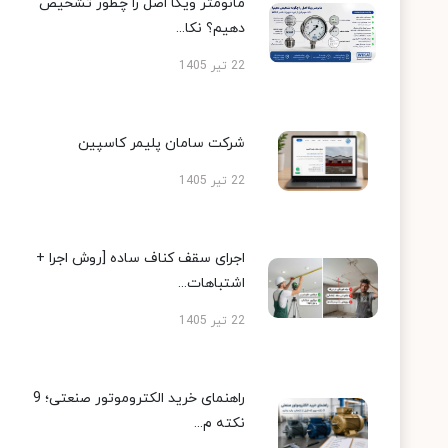
مانومتر ویکا اصل را چطور تشخیص
دهیم؟ نکا...
22 تیر 1405
شرکت سامان پلیمر کاسپین
22 تیر 1405
اجرای سقف کناف ساده [روش اجرا +
اشتباهات...
22 تیر 1405
راهنمای خرید الکتروموتور صنعتی؛ 9
نکته م...