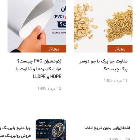
رپورتاژ
رپورتاژ
تفاوت جو پرک با جو دوسر
ژئوممبران PVC چیست؟
پرک چیست؟
مزایا، کاربردها و تفاوت با
HDPE و LLDPE
11 مرداد 1405
12 مرداد 1405
اشتغال‌زایی بدون تاریخ انقضا
چرا خلیج بلبرینگ ب
فروش رولبرینگ صن