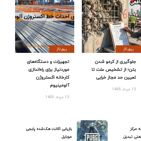
رپورتاژ
رپورتاژ
جلوگیری از کرمو شدن
تجهیزات و دستگاه‌های
بتن؛ از تشخیص علت تا
موردنیاز برای راه‌اندازی
تعیین حد مجاز خرابی
کارخانه اکستروژن
آلومینیوم
13 مرداد 1405
13 مرداد 1405
ه مرکز
بازیابی اکانت هک‌شده پابجی
عتی تبدیل
موبایل