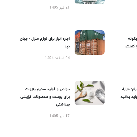
21 تیر 1405
گونه
اجاره انبار برای لوازم منزل - جهان
را کاهش
دپو
04 اسفند 1404
ام؛ مزایا،
خواص و فواید سدیم بنزوات
ید بدانید
برای پوست و محصولات آرایشی
بهداشتی
17 تیر 1405