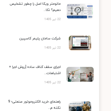
مانومتر ویکا اصل را چطور تشخیص
دهیم؟ نکا...
22 تیر 1405
شرکت سامان پلیمر کاسپین
22 تیر 1405
اجرای سقف کناف ساده [روش اجرا +
اشتباهات...
22 تیر 1405
راهنمای خرید الکتروموتور صنعتی؛ 9
نکته م...