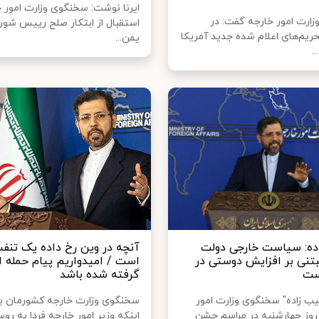
ایرنا نوشت: سخنگوی وزارت امور خ
ارت امور خارجه گفت: در
استقبال از ابتکار صلح رییس شورا
م‌های اعلام شده جدید آمریکا
یمن...
.
ده: سیاست خارجی دولت
آنچه در وین رخ داده یک تنف
مبتنی بر افزایش دوستی در
است / امیدواریم پیام حمله ا
ست
گرفته شده باشد
 زاده" سخنگوی وزارت امور
سخنگوی وزارت خارجه کشورمان با
روز چهارشنبه در مراسم جشن
اینکه وزیر امور خارجه فردا به رو