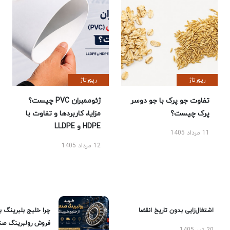
رپورتاژ
رپورتاژ
تفاوت جو پرک با جو دوسر
ژئوممبران PVC چیست؟
پرک چیست؟
مزایا، کاربردها و تفاوت با
HDPE و LLDPE
11 مرداد 1405
12 مرداد 1405
اشتغال‌زایی بدون تاریخ انقضا
چرا خلیج بلبرینگ ب
فروش رولبرینگ صن