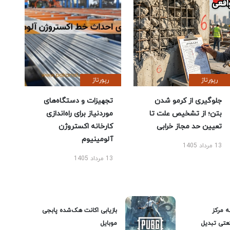
رپورتاژ
رپورتاژ
جلوگیری از کرمو شدن
تجهیزات و دستگاه‌های
بتن؛ از تشخیص علت تا
موردنیاز برای راه‌اندازی
تعیین حد مجاز خرابی
کارخانه اکستروژن
آلومینیوم
13 مرداد 1405
13 مرداد 1405
ه مرکز
بازیابی اکانت هک‌شده پابجی
عتی تبدیل
موبایل