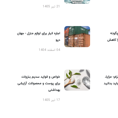
21 تیر 1405
گونه
اجاره انبار برای لوازم منزل - جهان
را کاهش
دپو
04 اسفند 1404
ام؛ مزایا،
خواص و فواید سدیم بنزوات
ید بدانید
برای پوست و محصولات آرایشی
بهداشتی
17 تیر 1405