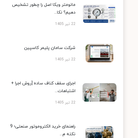
مانومتر ویکا اصل را چطور تشخیص
دهیم؟ نکا...
22 تیر 1405
شرکت سامان پلیمر کاسپین
22 تیر 1405
اجرای سقف کناف ساده [روش اجرا +
اشتباهات...
22 تیر 1405
راهنمای خرید الکتروموتور صنعتی؛ 9
نکته م...