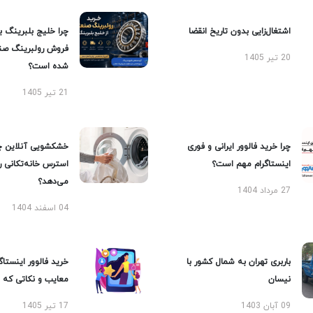
اشتغال‌زایی بدون تاریخ انقضا
چرا خلیج بلبرینگ ب
فروش رولبرینگ صن
20 تیر 1405
شده است؟
21 تیر 1405
چرا خرید فالوور ایرانی و فوری
خشکشویی آنلاین چ
اینستاگرام مهم است؟
استرس خانه‌تکانی 
می‌دهد؟
27 مرداد 1404
04 اسفند 1404
باربری تهران به شمال کشور با
خرید فالوور اینستاگر
نیسان
معایب و نکاتی که با
09 آبان 1403
17 تیر 1405