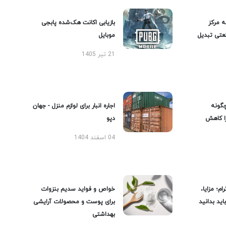
ه مرکز
بازیابی اکانت هک‌شده پابجی
عتی تبدیل
موبایل
21 تیر 1405
گونه
اجاره انبار برای لوازم منزل - جهان
را کاهش
دپو
04 اسفند 1404
ام؛ مزایا،
خواص و فواید سدیم بنزوات
ید بدانید
برای پوست و محصولات آرایشی
بهداشتی