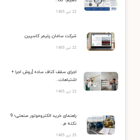
دهیم؟ نکا...
22 تیر 1405
شرکت سامان پلیمر کاسپین
22 تیر 1405
اجرای سقف کناف ساده [روش اجرا +
اشتباهات...
22 تیر 1405
راهنمای خرید الکتروموتور صنعتی؛ 9
نکته م...
25 تیر 1405