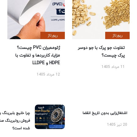
رپورتاژ
رپورتاژ
تفاوت جو پرک با جو دوسر
ژئوممبران PVC چیست؟
پرک چیست؟
مزایا، کاربردها و تفاوت با
HDPE و LLDPE
11 مرداد 1405
12 مرداد 1405
اشتغال‌زایی بدون تاریخ انقضا
چرا خلیج بلبرینگ ب
فروش رولبرینگ صن
20 تیر 1405
شده است؟