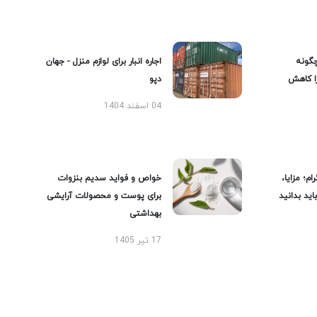
گونه
اجاره انبار برای لوازم منزل - جهان
را کاهش
دپو
04 اسفند 1404
ام؛ مزایا،
خواص و فواید سدیم بنزوات
ید بدانید
برای پوست و محصولات آرایشی
بهداشتی
17 تیر 1405