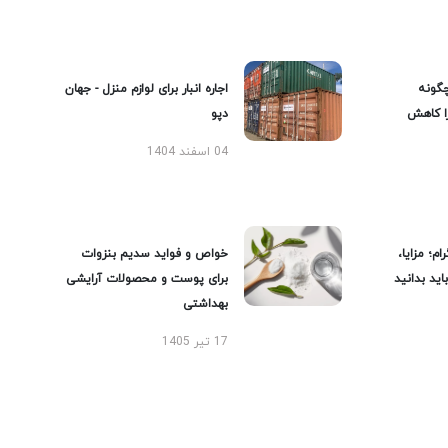
گونه
اجاره انبار برای لوازم منزل - جهان
را کاهش
دپو
04 اسفند 1404
ام؛ مزایا،
خواص و فواید سدیم بنزوات
ید بدانید
برای پوست و محصولات آرایشی
بهداشتی
17 تیر 1405