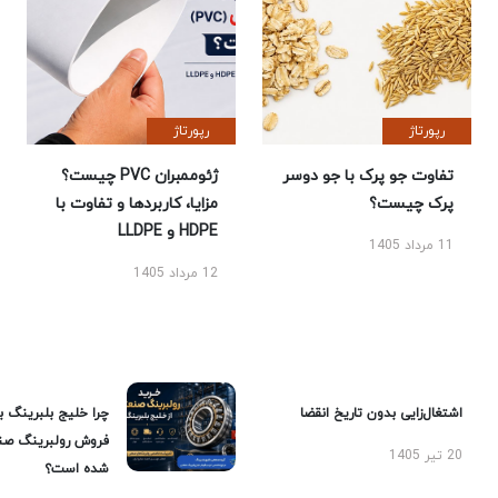
رپورتاژ
رپورتاژ
تفاوت جو پرک با جو دوسر
ژئوممبران PVC چیست؟
پرک چیست؟
مزایا، کاربردها و تفاوت با
HDPE و LLDPE
11 مرداد 1405
12 مرداد 1405
اشتغال‌زایی بدون تاریخ انقضا
چرا خلیج بلبرینگ ب
فروش رولبرینگ صن
20 تیر 1405
شده است؟