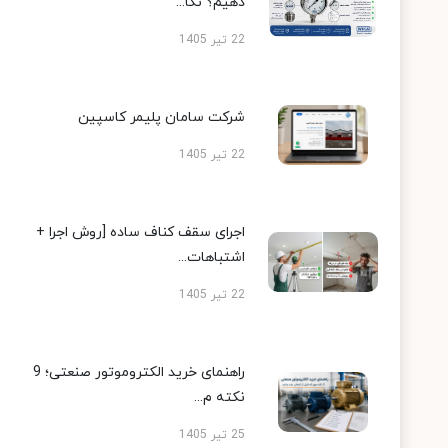
دهیم؟ نکا...
22 تیر 1405
شرکت سامان پلیمر کاسپین
22 تیر 1405
اجرای سقف کناف ساده [روش اجرا +
اشتباهات...
22 تیر 1405
راهنمای خرید الکتروموتور صنعتی؛ 9
نکته م...
25 تیر 1405