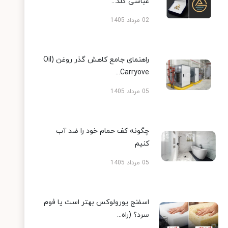
عباسی گلد...
02 مرداد 1405
راهنمای جامع کاهش گذر روغن (Oil
Carryove...
05 مرداد 1405
چگونه کف حمام خود را ضد آب
کنیم
05 مرداد 1405
اسفنج یورولوکس بهتر است یا فوم
سرد؟ (راه...