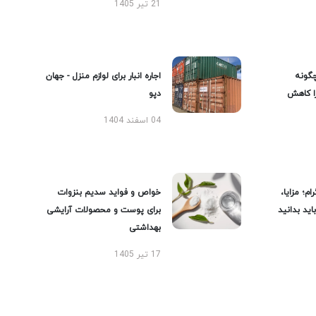
21 تیر 1405
گونه
اجاره انبار برای لوازم منزل - جهان
را کاهش
دپو
04 اسفند 1404
ام؛ مزایا،
خواص و فواید سدیم بنزوات
ید بدانید
برای پوست و محصولات آرایشی
بهداشتی
17 تیر 1405