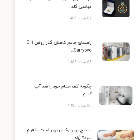
عباسی گلد...
02 مرداد 1405
راهنمای جامع کاهش گذر روغن (Oil
Carryove...
05 مرداد 1405
چگونه کف حمام خود را ضد آب
کنیم
05 مرداد 1405
اسفنج یورولوکس بهتر است یا فوم
سرد؟ (راه...