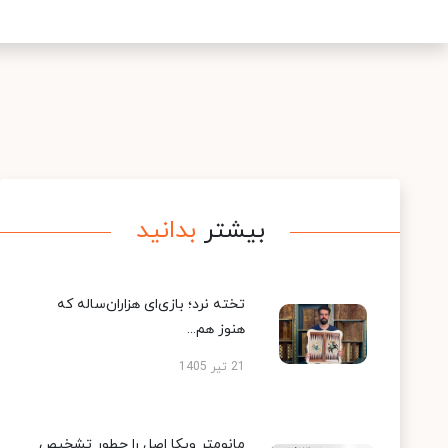
بیشتر
بدانید
تخته نرد؛ بازی‌ای هزاران‌ساله که
هنوز هم...
21 تیر 1405
مانومتر ویکا اصل را چطور تشخیص