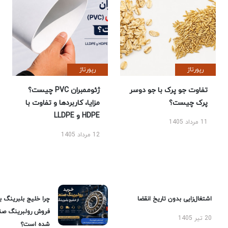
رپورتاژ
رپورتاژ
تفاوت جو پرک با جو دوسر
ژئوممبران PVC چیست؟
پرک چیست؟
مزایا، کاربردها و تفاوت با
HDPE و LLDPE
11 مرداد 1405
12 مرداد 1405
اشتغال‌زایی بدون تاریخ انقضا
چرا خلیج بلبرینگ ب
فروش رولبرینگ صن
20 تیر 1405
شده است؟