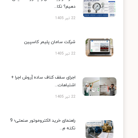
دهیم؟ نکا...
22 تیر 1405
شرکت سامان پلیمر کاسپین
22 تیر 1405
اجرای سقف کناف ساده [روش اجرا +
اشتباهات...
22 تیر 1405
راهنمای خرید الکتروموتور صنعتی؛ 9
نکته م...