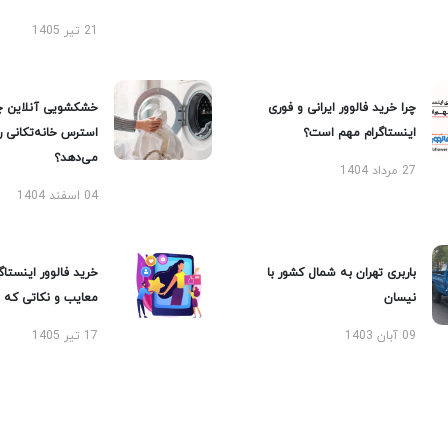
21 تیر 1405
چرا خرید فالوور ایرانی و فوری
خشکشویی آنلاین چ
اینستاگرام مهم است؟
استرس خانه‌تکانی 
می‌دهد؟
27 مرداد 1404
04 اسفند 1404
باربری تهران به شمال کشور با
خرید فالوور اینستاگر
نیسان
معایب و نکاتی که با
09 آبان 1403
17 تیر 1405