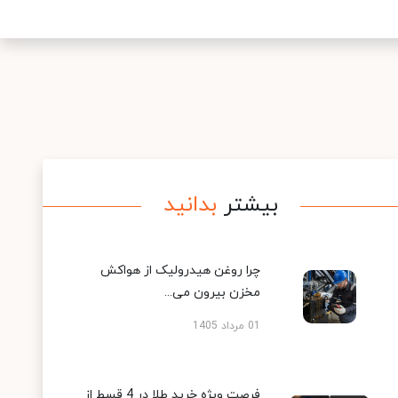
بیشتر
بدانید
چرا روغن هیدرولیک از هواکش
مخزن بیرون می...
01 مرداد 1405
فرصت ویژه خرید طلا در 4 قسط از