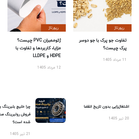
رپورتاژ
رپورتاژ
تفاوت جو پرک با جو دوسر
ژئوممبران PVC چیست؟
پرک چیست؟
مزایا، کاربردها و تفاوت با
HDPE و LLDPE
11 مرداد 1405
12 مرداد 1405
اشتغال‌زایی بدون تاریخ انقضا
چرا خلیج بلبرینگ ب
فروش رولبرینگ صن
20 تیر 1405
شده است؟
21 تیر 1405