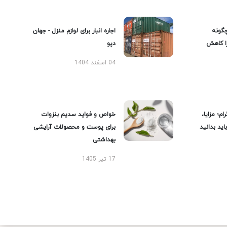
گونه
اجاره انبار برای لوازم منزل - جهان
را کاهش
دپو
04 اسفند 1404
ام؛ مزایا،
خواص و فواید سدیم بنزوات
ید بدانید
برای پوست و محصولات آرایشی
بهداشتی
17 تیر 1405