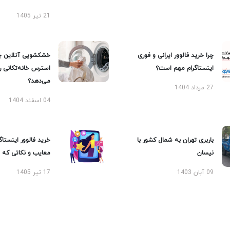
21 تیر 1405
چرا خرید فالوور ایرانی و فوری
خشکشویی آنلاین چ
اینستاگرام مهم است؟
استرس خانه‌تکانی 
می‌دهد؟
27 مرداد 1404
04 اسفند 1404
باربری تهران به شمال کشور با
خرید فالوور اینستاگر
نیسان
معایب و نکاتی که با
09 آبان 1403
17 تیر 1405