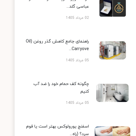
عباسی گلد...
02 مرداد 1405
راهنمای جامع کاهش گذر روغن (Oil
Carryove...
05 مرداد 1405
چگونه کف حمام خود را ضد آب
کنیم
05 مرداد 1405
اسفنج یورولوکس بهتر است یا فوم
سرد؟ (راه...