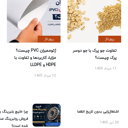
رپورتاژ
رپورتاژ
تفاوت جو پرک با جو دوسر
ژئوممبران PVC چیست؟
پرک چیست؟
مزایا، کاربردها و تفاوت با
HDPE و LLDPE
11 مرداد 1405
12 مرداد 1405
اشتغال‌زایی بدون تاریخ انقضا
چرا خلیج بلبرینگ ب
فروش رولبرینگ صن
20 تیر 1405
شده است؟