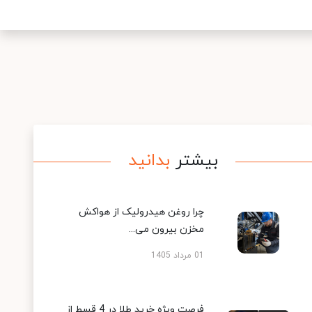
بیشتر
بدانید
چرا روغن هیدرولیک از هواکش
مخزن بیرون می...
01 مرداد 1405
فرصت ویژه خرید طلا در 4 قسط از