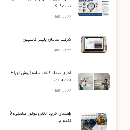
دهیم؟ نکا...
22 تیر 1405
شرکت سامان پلیمر کاسپین
22 تیر 1405
اجرای سقف کناف ساده [روش اجرا +
اشتباهات...
22 تیر 1405
راهنمای خرید الکتروموتور صنعتی؛ 9
نکته م...