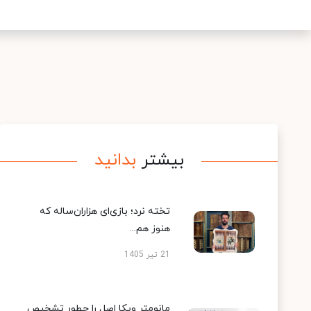
بیشتر
بدانید
تخته نرد؛ بازی‌ای هزاران‌ساله که
هنوز هم...
21 تیر 1405
مانومتر ویکا اصل را چطور تشخیص