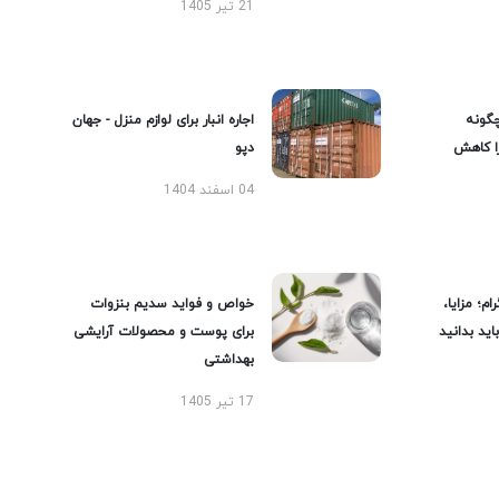
21 تیر 1405
گونه
اجاره انبار برای لوازم منزل - جهان
را کاهش
دپو
04 اسفند 1404
ام؛ مزایا،
خواص و فواید سدیم بنزوات
ید بدانید
برای پوست و محصولات آرایشی
بهداشتی
17 تیر 1405