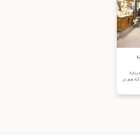
ش
رباره
که هم در