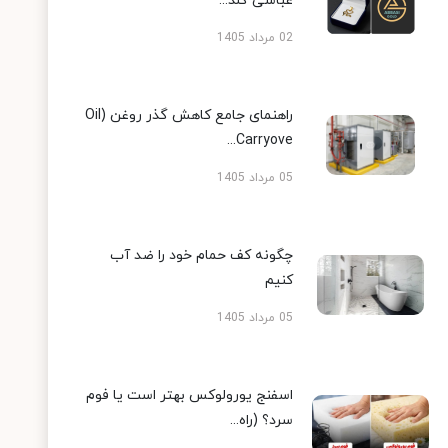
عباسی گلد...
02 مرداد 1405
راهنمای جامع کاهش گذر روغن (Oil
Carryove...
05 مرداد 1405
چگونه کف حمام خود را ضد آب
کنیم
05 مرداد 1405
اسفنج یورولوکس بهتر است یا فوم
سرد؟ (راه...