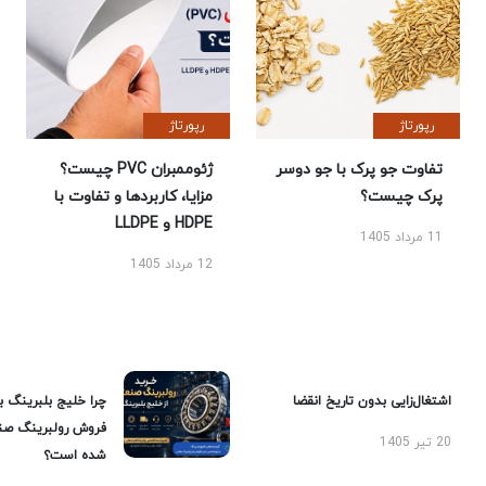
رپورتاژ
رپورتاژ
تفاوت جو پرک با جو دوسر
ژئوممبران PVC چیست؟
پرک چیست؟
مزایا، کاربردها و تفاوت با
HDPE و LLDPE
11 مرداد 1405
12 مرداد 1405
اشتغال‌زایی بدون تاریخ انقضا
چرا خلیج بلبرینگ ب
فروش رولبرینگ صن
20 تیر 1405
شده است؟