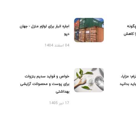
گونه
اجاره انبار برای لوازم منزل - جهان
را کاهش
دپو
04 اسفند 1404
ام؛ مزایا،
خواص و فواید سدیم بنزوات
ید بدانید
برای پوست و محصولات آرایشی
بهداشتی
17 تیر 1405