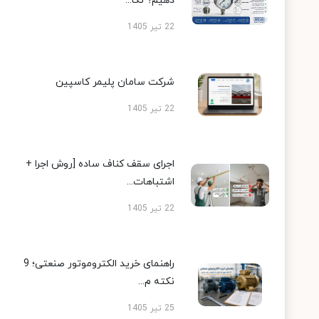
دهیم؟ نکا...
22 تیر 1405
شرکت سامان پلیمر کاسپین
22 تیر 1405
اجرای سقف کناف ساده [روش اجرا +
اشتباهات...
22 تیر 1405
راهنمای خرید الکتروموتور صنعتی؛ 9
نکته م...
25 تیر 1405