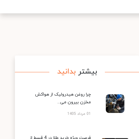
بیشتر
بدانید
چرا روغن هیدرولیک از هواکش
مخزن بیرون می...
01 مرداد 1405
فرصت ویژه خرید طلا در 4 قسط از