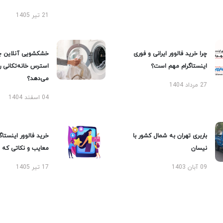
21 تیر 1405
چرا خرید فالوور ایرانی و فوری
خشکشویی آنلاین چ
اینستاگرام مهم است؟
استرس خانه‌تکانی 
می‌دهد؟
27 مرداد 1404
04 اسفند 1404
باربری تهران به شمال کشور با
خرید فالوور اینستاگر
نیسان
معایب و نکاتی که با
09 آبان 1403
17 تیر 1405