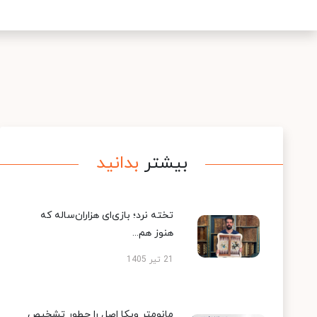
بیشتر
بدانید
تخته نرد؛ بازی‌ای هزاران‌ساله که
هنوز هم...
21 تیر 1405
مانومتر ویکا اصل را چطور تشخیص