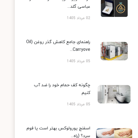
عباسی گلد...
02 مرداد 1405
راهنمای جامع کاهش گذر روغن (Oil
Carryove...
05 مرداد 1405
چگونه کف حمام خود را ضد آب
کنیم
05 مرداد 1405
اسفنج یورولوکس بهتر است یا فوم
سرد؟ (راه...