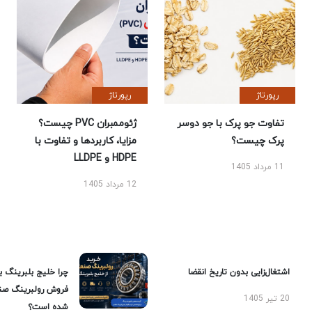
رپورتاژ
رپورتاژ
تفاوت جو پرک با جو دوسر
ژئوممبران PVC چیست؟
پرک چیست؟
مزایا، کاربردها و تفاوت با
HDPE و LLDPE
11 مرداد 1405
12 مرداد 1405
اشتغال‌زایی بدون تاریخ انقضا
چرا خلیج بلبرینگ ب
فروش رولبرینگ صن
20 تیر 1405
شده است؟