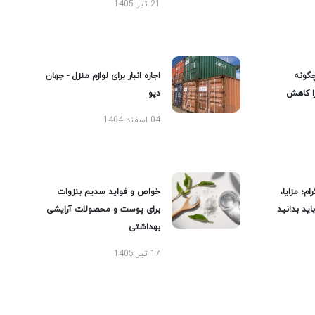
21 تیر 1405
گونه
اجاره انبار برای لوازم منزل - جهان
را کاهش
دپو
04 اسفند 1404
ام؛ مزایا،
خواص و فواید سدیم بنزوات
ید بدانید
برای پوست و محصولات آرایشی
بهداشتی
17 تیر 1405