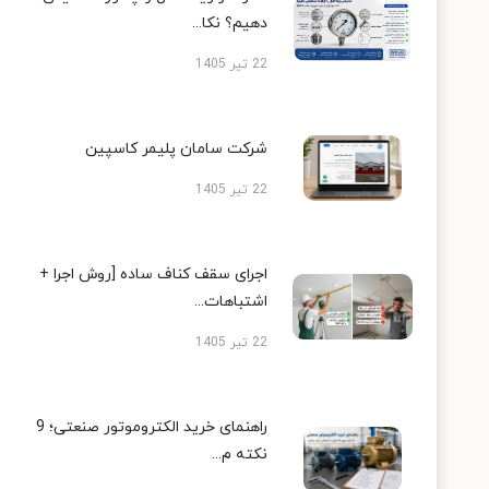
دهیم؟ نکا...
22 تیر 1405
شرکت سامان پلیمر کاسپین
22 تیر 1405
اجرای سقف کناف ساده [روش اجرا +
اشتباهات...
22 تیر 1405
راهنمای خرید الکتروموتور صنعتی؛ 9
نکته م...