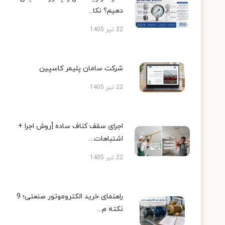
دهیم؟ نکا...
22 تیر 1405
شرکت سامان پلیمر کاسپین
22 تیر 1405
اجرای سقف کناف ساده [روش اجرا +
اشتباهات...
22 تیر 1405
راهنمای خرید الکتروموتور صنعتی؛ 9
نکته م...