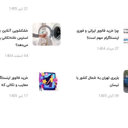
21 تیر 1405
چرا خرید فالوور ایرانی و فوری
خشکشویی آنلاین چ
اینستاگرام مهم است؟
استرس خانه‌تکانی 
می‌دهد؟
27 مرداد 1404
04 اسفند 1404
باربری تهران به شمال کشور با
خرید فالوور اینستاگر
نیسان
معایب و نکاتی که با
09 آبان 1403
17 تیر 1405