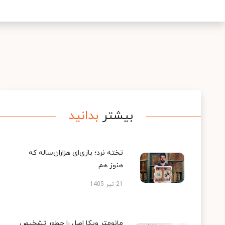
بیشتر
بدانید
تخته نرد؛ بازی‌ای هزاران‌ساله که
هنوز هم...
21 تیر 1405
مانومتر ویکا اصل را چطور تشخیص