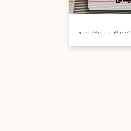
‌ها برای تابلوهای تبلیغاتی، چلنیوم و نئون! 10 فونت برتر فارسی با خوانایی بالا و