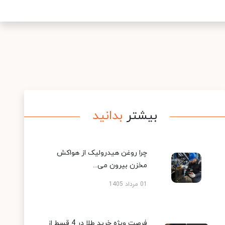
بیشتر
بدانید
چرا روغن هیدرولیک از هواکش
مخزن بیرون می...
01 مرداد 1405
فرصت ویژه خرید طلا در 4 قسط از