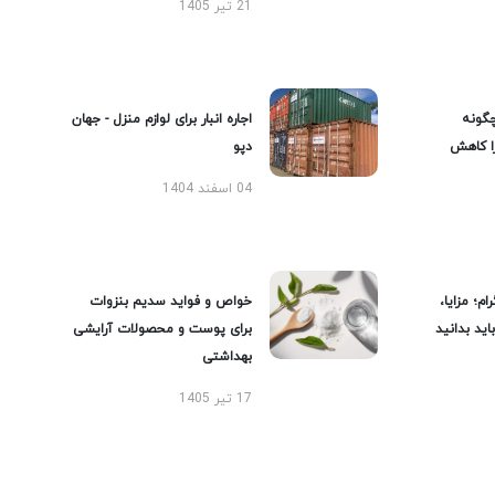
21 تیر 1405
گونه
اجاره انبار برای لوازم منزل - جهان
را کاهش
دپو
04 اسفند 1404
ام؛ مزایا،
خواص و فواید سدیم بنزوات
ید بدانید
برای پوست و محصولات آرایشی
بهداشتی
17 تیر 1405