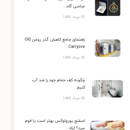
عباسی گلد...
02 مرداد 1405
راهنمای جامع کاهش گذر روغن (Oil
Carryove...
05 مرداد 1405
چگونه کف حمام خود را ضد آب
کنیم
05 مرداد 1405
اسفنج یورولوکس بهتر است یا فوم
سرد؟ (راه...