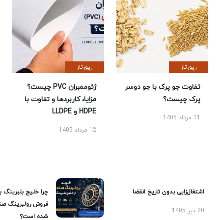
رپورتاژ
رپورتاژ
تفاوت جو پرک با جو دوسر
ژئوممبران PVC چیست؟
پرک چیست؟
مزایا، کاربردها و تفاوت با
HDPE و LLDPE
11 مرداد 1405
12 مرداد 1405
اشتغال‌زایی بدون تاریخ انقضا
چرا خلیج بلبرینگ ب
فروش رولبرینگ صن
20 تیر 1405
شده است؟