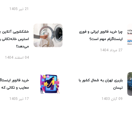
21 تیر 1405
چرا خرید فالوور ایرانی و فوری
خشکشویی آنلاین چ
اینستاگرام مهم است؟
استرس خانه‌تکانی 
می‌دهد؟
27 مرداد 1404
04 اسفند 1404
باربری تهران به شمال کشور با
خرید فالوور اینستاگر
نیسان
معایب و نکاتی که با
09 آبان 1403
17 تیر 1405