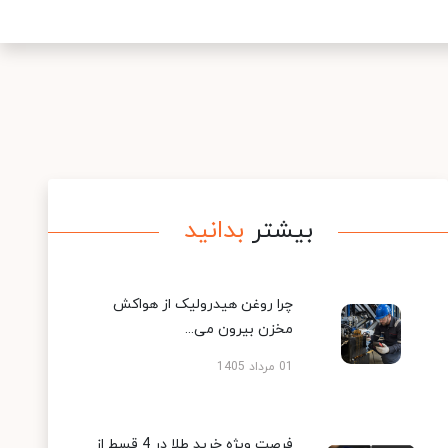
بیشتر
بدانید
چرا روغن هیدرولیک از هواکش
مخزن بیرون می...
01 مرداد 1405
فرصت ویژه خرید طلا در 4 قسط از