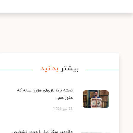
بیشتر
بدانید
تخته نرد؛ بازی‌ای هزاران‌ساله که
هنوز هم...
21 تیر 1405
مانومتر ویکا اصل را چطور تشخیص