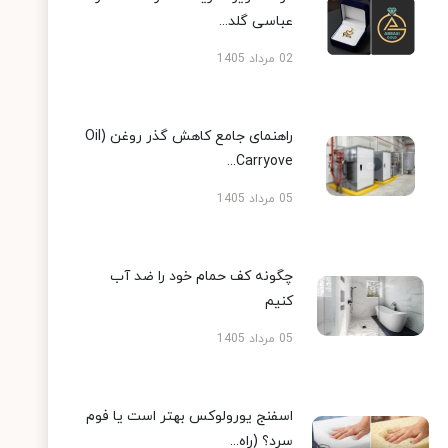
عباسی گلد...
02 مرداد 1405
راهنمای جامع کاهش گذر روغن (Oil
Carryove...
05 مرداد 1405
چگونه کف حمام خود را ضد آب
کنیم
05 مرداد 1405
اسفنج یورولوکس بهتر است یا فوم
سرد؟ (راه...