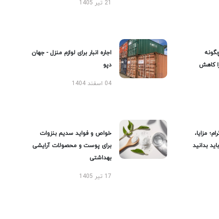
21 تیر 1405
گونه
اجاره انبار برای لوازم منزل - جهان
را کاهش
دپو
04 اسفند 1404
ام؛ مزایا،
خواص و فواید سدیم بنزوات
ید بدانید
برای پوست و محصولات آرایشی
بهداشتی
17 تیر 1405