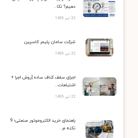
دهیم؟ نکا...
22 تیر 1405
شرکت سامان پلیمر کاسپین
22 تیر 1405
اجرای سقف کناف ساده [روش اجرا +
اشتباهات...
22 تیر 1405
راهنمای خرید الکتروموتور صنعتی؛ 9
نکته م...