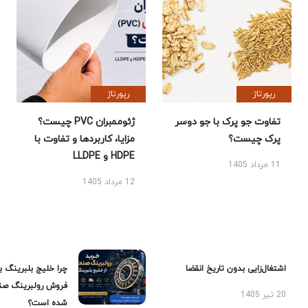
رپورتاژ
رپورتاژ
تفاوت جو پرک با جو دوسر
ژئوممبران PVC چیست؟
پرک چیست؟
مزایا، کاربردها و تفاوت با
HDPE و LLDPE
11 مرداد 1405
12 مرداد 1405
اشتغال‌زایی بدون تاریخ انقضا
چرا خلیج بلبرینگ ب
فروش رولبرینگ صن
20 تیر 1405
شده است؟