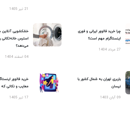
21 تیر 1405
چرا خرید فالوور ایرانی و فوری
خشکشویی آنلاین چ
اینستاگرام مهم است؟
استرس خانه‌تکانی 
می‌دهد؟
27 مرداد 1404
04 اسفند 1404
باربری تهران به شمال کشور با
خرید فالوور اینستاگر
نیسان
معایب و نکاتی که با
09 آبان 1403
17 تیر 1405