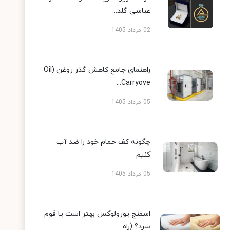
عباسی گلد...
02 مرداد 1405
راهنمای جامع کاهش گذر روغن (Oil
Carryove...
05 مرداد 1405
چگونه کف حمام خود را ضد آب
کنیم
05 مرداد 1405
اسفنج یورولوکس بهتر است یا فوم
سرد؟ (راه...