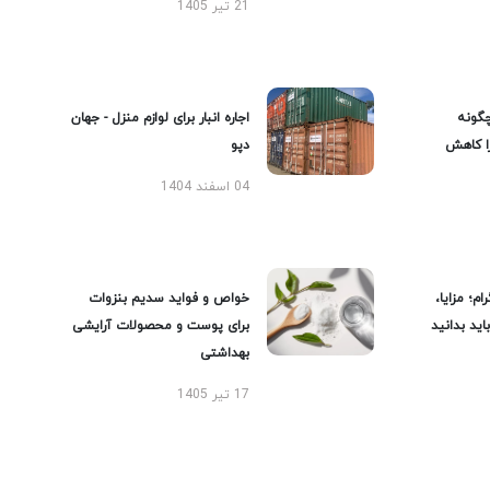
21 تیر 1405
گونه
اجاره انبار برای لوازم منزل - جهان
را کاهش
دپو
04 اسفند 1404
ام؛ مزایا،
خواص و فواید سدیم بنزوات
ید بدانید
برای پوست و محصولات آرایشی
بهداشتی
17 تیر 1405