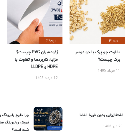
رپورتاژ
رپورتاژ
تفاوت جو پرک با جو دوسر
ژئوممبران PVC چیست؟
پرک چیست؟
مزایا، کاربردها و تفاوت با
HDPE و LLDPE
11 مرداد 1405
12 مرداد 1405
اشتغال‌زایی بدون تاریخ انقضا
چرا خلیج بلبرینگ ب
فروش رولبرینگ صن
20 تیر 1405
شده است؟