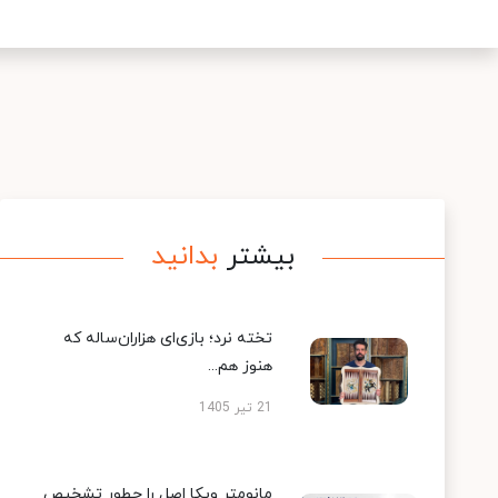
بیشتر
بدانید
تخته نرد؛ بازی‌ای هزاران‌ساله که
هنوز هم...
21 تیر 1405
مانومتر ویکا اصل را چطور تشخیص