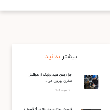
بیشتر
بدانید
چرا روغن هیدرولیک از هواکش
مخزن بیرون می...
01 مرداد 1405
فرصت ویژه خرید طلا در 4 قسط از