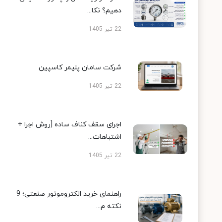
دهیم؟ نکا...
22 تیر 1405
شرکت سامان پلیمر کاسپین
22 تیر 1405
اجرای سقف کناف ساده [روش اجرا +
اشتباهات...
22 تیر 1405
راهنمای خرید الکتروموتور صنعتی؛ 9
نکته م...