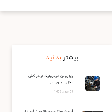
بیشتر
بدانید
چرا روغن هیدرولیک از هواکش
مخزن بیرون می...
01 مرداد 1405
فرصت ویژه خرید طلا در 4 قسط از