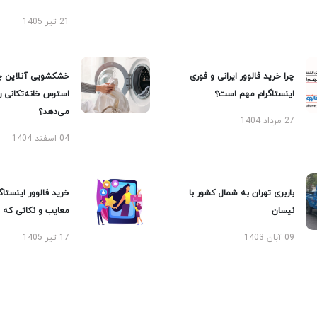
21 تیر 1405
چرا خرید فالوور ایرانی و فوری
خشکشویی آنلاین چ
اینستاگرام مهم است؟
استرس خانه‌تکانی 
می‌دهد؟
27 مرداد 1404
04 اسفند 1404
باربری تهران به شمال کشور با
خرید فالوور اینستاگر
نیسان
معایب و نکاتی که با
09 آبان 1403
17 تیر 1405