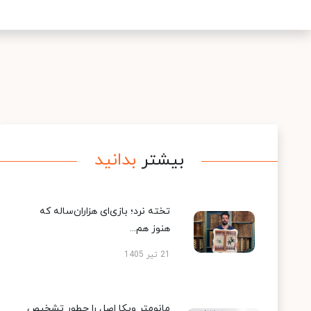
بیشتر
بدانید
تخته نرد؛ بازی‌ای هزاران‌ساله که
هنوز هم...
21 تیر 1405
مانومتر ویکا اصل را چطور تشخیص