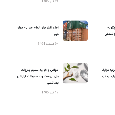
21 تیر 1405
گونه
اجاره انبار برای لوازم منزل - جهان
را کاهش
دپو
04 اسفند 1404
ام؛ مزایا،
خواص و فواید سدیم بنزوات
ید بدانید
برای پوست و محصولات آرایشی
بهداشتی
17 تیر 1405