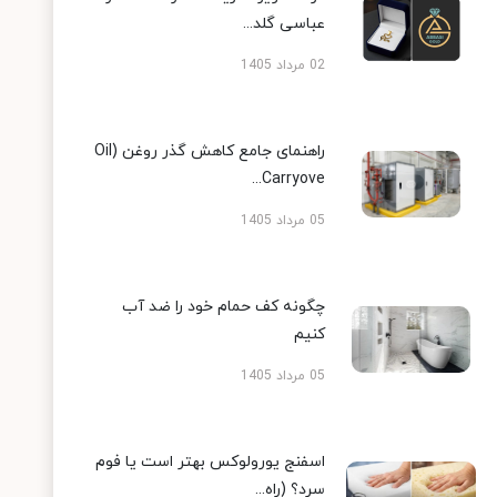
عباسی گلد...
02 مرداد 1405
راهنمای جامع کاهش گذر روغن (Oil
Carryove...
05 مرداد 1405
چگونه کف حمام خود را ضد آب
کنیم
05 مرداد 1405
اسفنج یورولوکس بهتر است یا فوم
سرد؟ (راه...