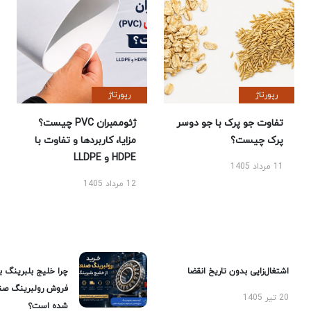
رپورتاژ
رپورتاژ
تفاوت جو پرک با جو دوسر
ژئوممبران PVC چیست؟
پرک چیست؟
مزایا، کاربردها و تفاوت با
HDPE و LLDPE
11 مرداد 1405
12 مرداد 1405
اشتغال‌زایی بدون تاریخ انقضا
چرا خلیج بلبرینگ ب
فروش رولبرینگ صن
20 تیر 1405
شده است؟