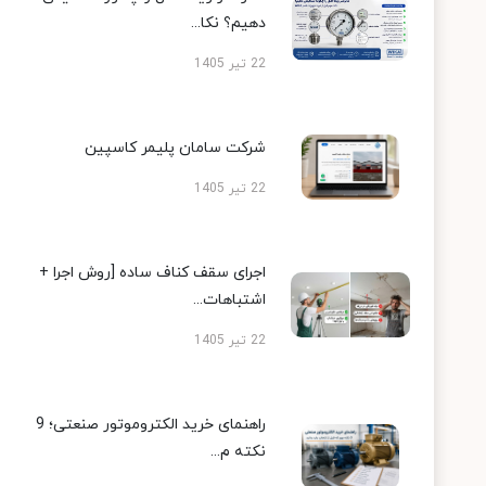
دهیم؟ نکا...
22 تیر 1405
شرکت سامان پلیمر کاسپین
22 تیر 1405
اجرای سقف کناف ساده [روش اجرا +
اشتباهات...
22 تیر 1405
راهنمای خرید الکتروموتور صنعتی؛ 9
نکته م...