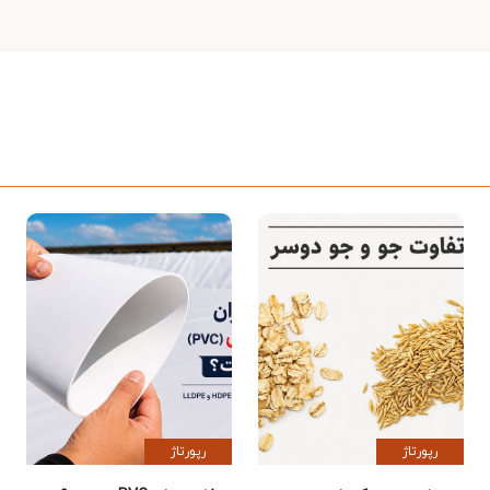
رپورتاژ
رپورتاژ