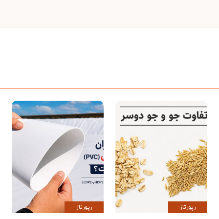
رپورتاژ
رپورتاژ