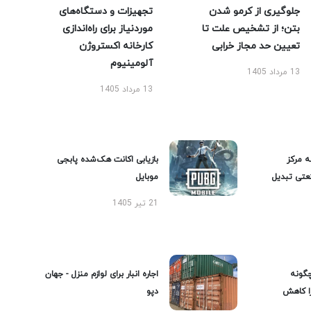
جلوگیری از کرمو شدن
تجهیزات و دستگاه‌های
بتن؛ از تشخیص علت تا
موردنیاز برای راه‌اندازی
تعیین حد مجاز خرابی
کارخانه اکستروژن
آلومینیوم
13 مرداد 1405
13 مرداد 1405
ه مرکز
بازیابی اکانت هک‌شده پابجی
عتی تبدیل
موبایل
21 تیر 1405
گونه
اجاره انبار برای لوازم منزل - جهان
را کاهش
دپو