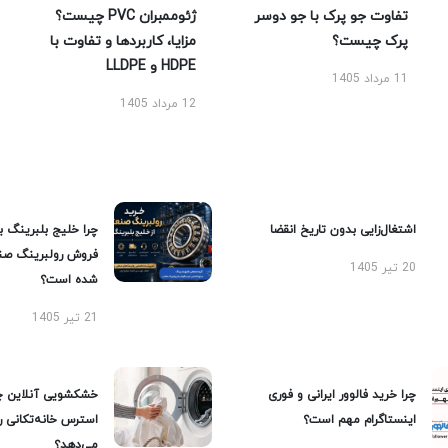
تفاوت جو پرک با جو دوسر
ژئوممبران PVC چیست؟
پرک چیست؟
مزایا، کاربردها و تفاوت با
HDPE و LLDPE
11 مرداد 1405
12 مرداد 1405
اشتغال‌زایی بدون تاریخ انقضا
چرا خلیج بلبرینگ ب
فروش رولبرینگ صن
20 تیر 1405
شده است؟
21 تیر 1405
چرا خرید فالوور ایرانی و فوری
خشکشویی آنلاین چ
اینستاگرام مهم است؟
استرس خانه‌تکانی 
می‌دهد؟