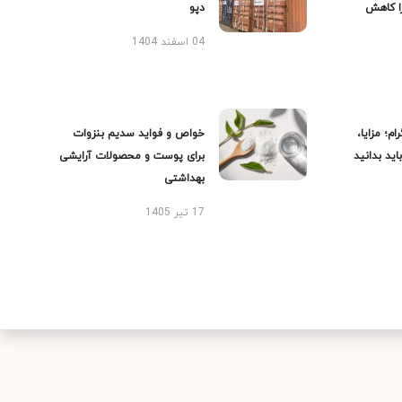
را کاهش
دپو
04 اسفند 1404
ام؛ مزایا،
خواص و فواید سدیم بنزوات
ید بدانید
برای پوست و محصولات آرایشی
بهداشتی
17 تیر 1405