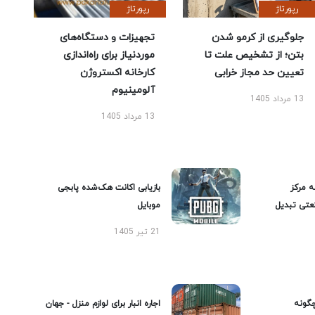
رپورتاژ
رپورتاژ
جلوگیری از کرمو شدن
تجهیزات و دستگاه‌های
بتن؛ از تشخیص علت تا
موردنیاز برای راه‌اندازی
تعیین حد مجاز خرابی
کارخانه اکستروژن
آلومینیوم
13 مرداد 1405
13 مرداد 1405
ه مرکز
بازیابی اکانت هک‌شده پابجی
عتی تبدیل
موبایل
21 تیر 1405
گونه
اجاره انبار برای لوازم منزل - جهان