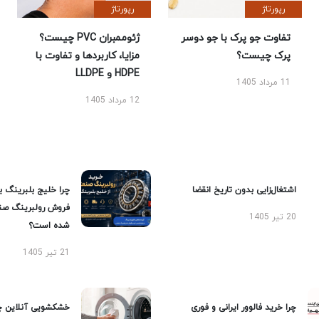
رپورتاژ
رپورتاژ
تفاوت جو پرک با جو دوسر
ژئوممبران PVC چیست؟
پرک چیست؟
مزایا، کاربردها و تفاوت با
HDPE و LLDPE
11 مرداد 1405
12 مرداد 1405
اشتغال‌زایی بدون تاریخ انقضا
چرا خلیج بلبرینگ ب
فروش رولبرینگ صن
20 تیر 1405
شده است؟
21 تیر 1405
چرا خرید فالوور ایرانی و فوری
خشکشویی آنلاین چ