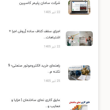
شرکت سامان پلیمر کاسپین
22 تیر 1405
اجرای سقف کناف ساده [روش اجرا +
اشتباهات...
22 تیر 1405
راهنمای خرید الکتروموتور صنعتی؛ 9
نکته م...
25 تیر 1405
عایق کاری نمای ساختمان | مزایا و
معایب و...