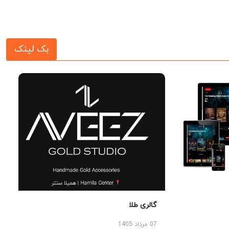
بک لینک
گالری طلا
07 مرداد 1405