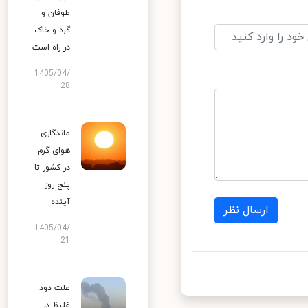
طوفان و
گرد و خاک
در راه است
1405/04/
28
ماندگاری
هوای گرم
در کشور تا
پنج روز
آینده
ارسال نظر
1405/04/
21
علت دود
غلیظ در