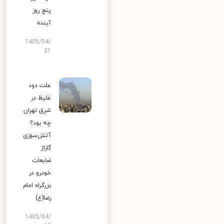
پنج روز
آینده
1405/04/
21
علت دود
غلیظ در
شرق تهران
چه بود؟
آتش‌سوزی
گاراژ
ضایعات
خودرو در
بزرگراه امام
رضا(ع)
1405/04/