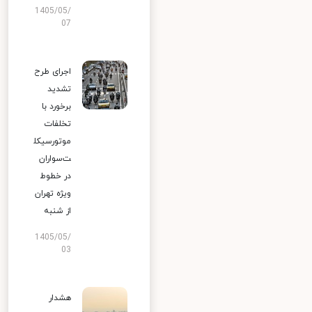
1405/05/
07
اجرای طرح
تشدید
برخورد با
تخلفات
موتورسیکل
ت‌سواران
در خطوط
ویژه تهران
از شنبه
1405/05/
03
هشدار