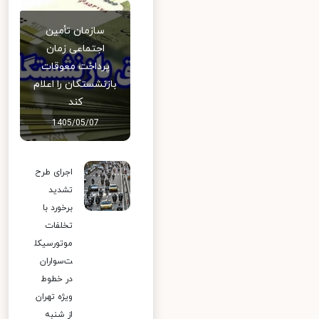
سازمان تأمین
اجتماعی زمان
پرداخت معوقات
بازنشستگان را اعلام
کند
1405/05/07
اجرای طرح
تشدید
برخورد با
تخلفات
موتورسیکل
ت‌سواران
در خطوط
ویژه تهران
از شنبه