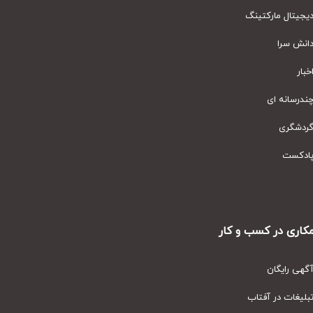
یتال مارکتینگ
نش سرا
ار
رسانه ای
دشگری
دکست
ری در کسب و کار
ی رایگان
یغات در آفتاب