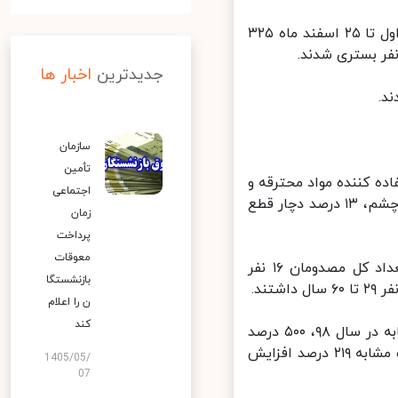
ایسنا: مجتبی خالدی در این باره اظهار کرد: بر اساس آمار های اورژانس از اول تا ٢۵ اسفند ماه ٣٢۵
جدیدترین
اخبار ها
سازمان
تأمین
آسیب دیدگان استفاده کننده مواد محترقه و
اجتماعی
١۶ درصد عابر بودند گفت: ٣٨ درصد دچار سوختگی، ٢٩ درصد دچار آسیب به چشم، ١٣ درصد دچار قطع
زمان
پرداخت
معوقات
خالدی ادامه داد: ٩ درصد آسیب دیدگان خانم و ٩١ درصد مرد بودند. از تعداد کل مصدومان ١۶ نفر
بازنشستگا
ن را اعلام
کند
وی افزود: تعداد جانباختگان حوادث چهارشنبه آخر سال نسبت به مدت مشابه در سال ٩٨، ۵٠٠ درصد
افزایش داشته است. همچنین تعداد کل آسیب دیدگان نیز نسبت به مدت مشابه ٢١٩ درصد افزایش
1405/05/
07