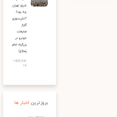
شرق تهران
چه بود؟
آتش‌سوزی
گاراژ
ضایعات
خودرو در
بزرگراه امام
رضا(ع)
1405/04/
19
بروزترین
اخبار ها