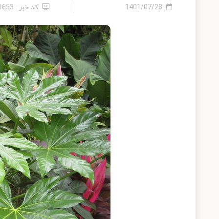
1401/07/28
کد خبر : 21653