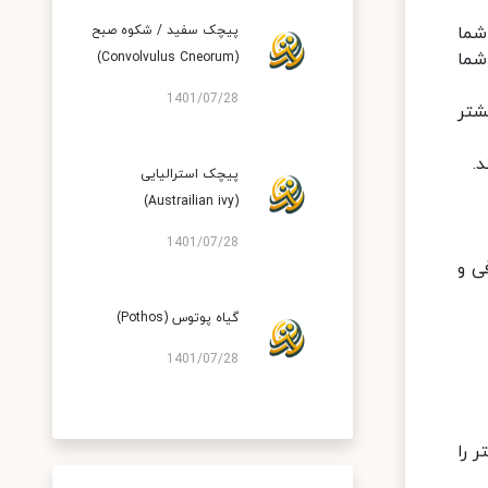
شما
پیچک سفید / شکوه صبح
شما
(Convolvulus Cneorum)
1401/07/28
د، بیشتر
ند.
پیچک استرالیایی
(Austrailian ivy)
1401/07/28
ی و
گیاه پوتوس (Pothos)
1401/07/28
 کمتر را