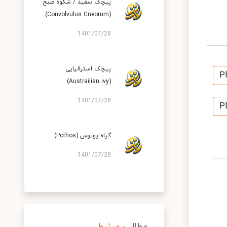
پیچک سفید / شکوه صبح
(Convolvulus Cneorum)
1401/07/28
پیچک استرالیایی
P
(Austrailian ivy)
1401/07/28
P
گیاه پوتوس (Pothos)
1401/07/28
مطالب
مرتبط