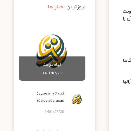
بروزترین
اخبار ها
وبت
ن را
‌ها
گیاه دراسنا
1401/07/28
الیا
گیاه تاج خروسی (
CelosiaCaracas)
1401/07/28