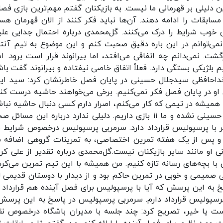
، اما این دلیلی بر قهرمانی ما نیست. به بازیکنان گفتم مهم‌ترین بازی فص
ابقات را ادامه دهند. آن‌ها نباید فکر کنند از الان قهرمان هست
 خوب شرایط را درک می‌کنند. گل‌محمدی درباره احتمال جدایی علی
 نمی‌توانم در این باره دقیق صحبت کنم و این موضوع به تیم آنت
گشت. نمی‌دانم چه اتفاقی می‌افتد، اما بیرانوند قرار است برود. اط
لژیکی بستگی دارد. فعلاً اتفاق خاصی نیفتاده و بیرانوند گفت باش
ل خداحافظی سیدجلال حسینی در پایان فصل خاطرنشان کرد: سید این
او در پایان فصل فکر نمی‌کنیم. برخی می‌خواهند حاشیه درست کنن
 همیشه در تیمی که کار می‌کنم، اصرار دارم کسی دنبال حاشیه نباش
سرمان در کار خودمان است. صحبتی درباره خدافظی حسینی نشده و ما ۱۱ بازی داریم. دلیلی ندارد درباره این م
ر با پرسپولیس قرارداد دارد. سرمربی پرسپولیس درخصوص شرایط ب
یم ما اضافه شد و پس از یک هفته تمرین اختصاصی، به تمرینات گروهی اضافه
 او مانند سایر بازیکنان نیست.گل‌محمدی درباره تقدیر از علی کر
با بچه‌های رسانه تازه کنیم. من همیشه با این تیم تمرین می‌کرد
ی صمیمی و خوبی در تمرین حاکم بود و از دیدار با دوستان قدیمی 
خ به این پرسش که آیا با پرسپولیس برای فصل آینده هم قرارداد د
ا پرسپولیس قرارداد دارم. سرمربی پرسپولیس در پاسخ به این پرسش
ست یا خیر، تصریح کرد: چند جلسه با مدیران باشگاه درخصوص نق