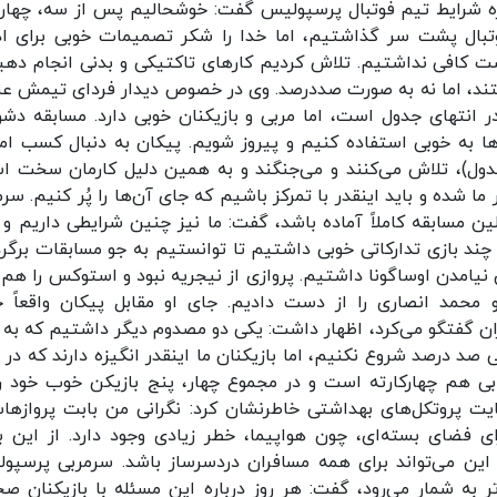
اره شرایط تیم فوتبال پرسپولیس گفت: خوشحالیم پس از سه، چهار 
فوتبال پشت سر گذاشتیم، اما خدا را شکر تصمیمات خوبی برای اد
صت کافی نداشتیم. تلاش کردیم کارهای تاکتیکی و بدنی انجام دهی
هستند، اما نه به صورت صددرصد. وی در خصوص دیدار فردای تیمش عن
ر انتهای جدول است، اما مربی و بازیکنان خوبی دارد. مسابقه دشو
ها به خوبی استفاده کنیم و پیروز شویم. پیکان به دنبال کسب امت
دول)، تلاش می‌کنند و می‌جنگند و به همین دلیل کارمان سخت ا
 شده و باید اینقدر با تمرکز باشیم که جای آن‌ها را پُر کنیم. سرم
ن مسابقه کاملاً آماده باشد، گفت: ما نیز چنین شرایطی داریم و ب
. چند بازی تدارکاتی خوبی داشتیم تا توانستیم به جو مسابقات برگرد
یامدن اوساگونا داشتیم. پروازی از نیجریه نبود و استوکس را هم قب
محمد انصاری را از دست دادیم. جای او مقابل پیکان واقعاً خ
ران گفتگو می‌کرد، اظهار داشت: یکی دو مصدوم دیگر داشتیم که به 
صد درصد شروع نکنیم، اما بازیکنان ما اینقدر انگیزه دارند که در ب
ابی هم چهارکارته است و در مجموع چهار، پنج بازیکن خوب خود را
رعایت پروتکل‌های بهداشتی خاطرنشان کرد: نگرانی من بابت پروازها
 برای فضای بسته‌ای، چون هواپیما، خطر زیادی وجود دارد. از این ب
 این می‌تواند برای همه مسافران دردسرساز باشد. سرمربی پرسپو
ه شمار می‌رود، گفت: هر روز درباره این مسئله با بازیکنان ص