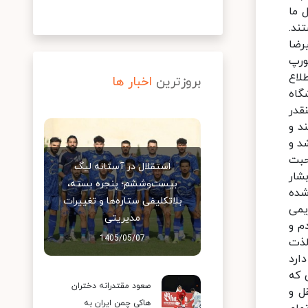
ل ما
ند.
رضا
ورپ
لاع
بروزترین
اخبار ها
گاه
قدر
د و
د و
سائل صحبت
استقلال در آستانه لیگ
شار
بیست‌وششم؛ پنجره بسته،
 شده
بلاتکلیفی ستاره‌ها و تغییرات
یمی
مدیریتی
م و
1405/05/07
لذت
ارد
 که
صعود مقتدرانه دختران
ل و
هاکی چمن ایران به