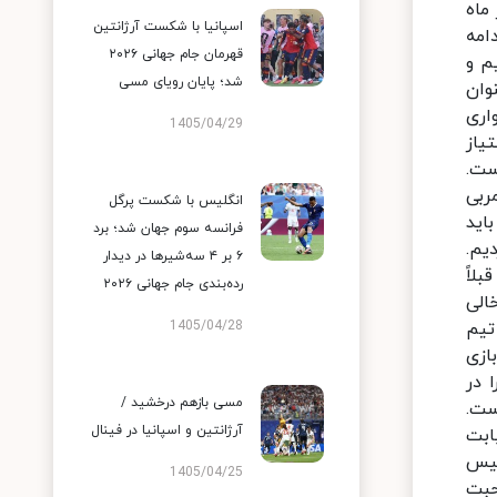
ماه
اسپانیا با شکست آرژانتین
امه
قهرمان جام جهانی ۲۰۲۶
م و
شد؛ پایان رویای مسی
وان
اری
1405/04/29
یاز
ست.
ربی
انگلیس با شکست پرگل
اید
فرانسه سوم جهان شد؛ برد
یم.
۶ بر ۴ سه‌شیرها در دیدار
لاً
رده‌بندی جام جهانی ۲۰۲۶
الی
تیم
1405/04/28
ازی
 در
مسی بازهم درخشید /
ست.
آرژانتین و اسپانیا در فینال
ابت
لیس
1405/04/25
حبت