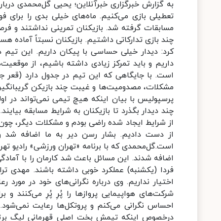
به گزارش خبرگزاری خبرآنلاین؛ یحیی گل‌محمدی درب
تعطیلی بازی می‌کنیم. ماه‌های خیلی بدی را برای 
مسابقات گرفته شد. بازیکنان تمرینی نداشتند و فر
چند بازی تدارکاتی داشتیم. بازیکنان نسبتاً آماده 
کرد: دیدار خیلی حساسی با پیکان داریم. این تیم د
داریم و باید تمرکز زیادی داشته باشیم، از موقعیت‌
است. با جایگاهی که این تیم در جدول دارد (قعر ج
مشکلات، مصدومیت‌ها و غیبت چند بازیکن گریبانگیر ما
پرسپولیس با بیان اینکه هیچ تیمی نمی‌تواند در اولی
چند دیدار بگذرد تا بازیکنان به شرایط مسابقه بیایند
از شرایط ایجاد شده راضی بودم و مشکلات دیگر، چون ن
از دست دادیم. بشار رسن دیر به ما اضافه شد و 
است.گل‌محمدی که با برنامه «تهران ورزشی» رادیو ته
اضافه شدند. این مسائل باعث شد کارمان را با آمادگی 
فردا (یکشنبه) عملکرد خوبی داشته باشند. مهدی تر
اختیار نداریم. وی درباره نگرانی‌های خود در مورد 
شرکت‌های هواپیمایی پروازها را پُرِ پُرِ می‌کنند و
احساس نگرانی می‌کنم و پروتکل‌ها رعایت نمی‌شود.
درخصوص اینکه تیمش بخت اصلی قهرمانی لیگ برتر ب