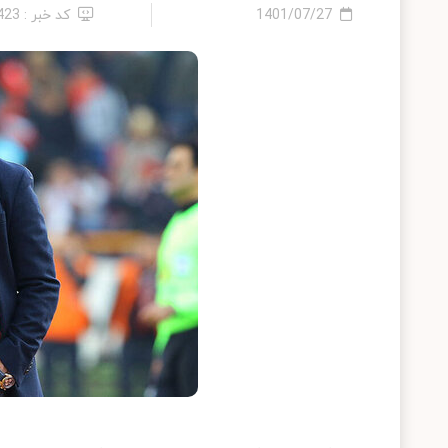
1401/07/27
کد خبر : 423