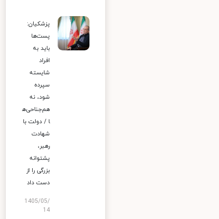
پزشکیان:
پست‌ها
باید به
افراد
شایسته
سپرده
شود، نه
هم‌جناحی‌ه
ا / دولت با
شهادت
رهبر،
پشتوانه
بزرگی را از
دست داد
1405/05/
14