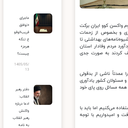
ماجرای
واکسن کوو ایران برکت
«توافق
ری و بخصوص از زحمات
قریب‌الوقو
ه‌نامه‌های بهداشتی تا
ع تنگه
ورد مردم وفادار استان
هرمز»
 کردند به صورت جدی
چیست؟
1405/05/
13
مدتاً ناشی از بدقولی
 مسئولان کشور یادآوری
همه مسائل روی پای خود
دفتر رهبر
انقلاب:
ادعا درباره
اده می‌کنیم اما باید با
واکنش
 و امیدواریم با توجه
رهبر انقلاب
به نامه