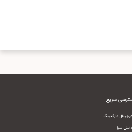
رسی سریع
یتال مارکتینگ
نش سرا