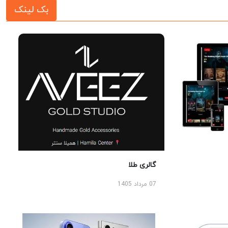
بک لینک
گالری طلا
07 مرداد 1405