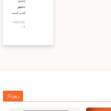
رئیس
جمهور
کذب است
1405/05/
13
رپورتاژ