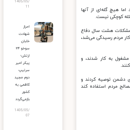
1405/05/
11
ما هیچ گله‌ای از آنها
ه کوچکی نیست.
احراز
 مشکلات هشت سال دفاع
شهادت
ار مردم رسیدگی می‌شد،
خلبان
سوخو ۲۴
ارتش؛
شغول به کار شدند، و
پیکر امیر
د.
سرتیپ
دوم مجید
 دشمن توصیه کردند و
کاظمی به
لح مردم استفاده کند
کشور
بازمی‌گردد
1405/05/
07