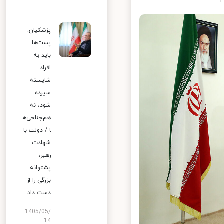
پزشکیان:
پست‌ها
باید به
افراد
شایسته
سپرده
شود، نه
هم‌جناحی‌ه
ا / دولت با
شهادت
رهبر،
پشتوانه
بزرگی را از
دست داد
1405/05/
14