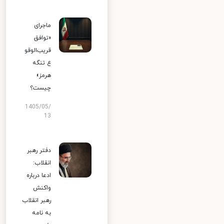
ماجرای
«توافق
قریب‌الوقو
ع تنگه
هرمز»
چیست؟
1405/05/
13
دفتر رهبر
انقلاب:
ادعا درباره
واکنش
رهبر انقلاب
به نامه