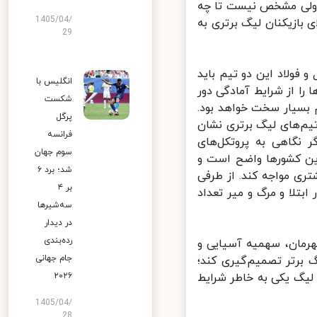
ولی مشخص نیست تا چه
1405/04/
 بازیکنان لیگ برتری به
29
 دو تیم استقلال و فولاد این دو تیم باید
انگلیس با
را از شرایط آمادگی دور
شکست
 بسیار سخت خواهد بود.
پرگل
م‌های لیگ برتری نشان
فرانسه
 نگاهی به پروتکل‌های
سوم جهان
ین کشورها واضح است و
شد؛ برد ۶
ری مواجه کند. از طرفی
بر ۴
بتلا و مرگ و میر تعداد
سه‌شیرها
در دیدار
رده‌بندی
رمان، سهمیه آسیایی و
جام جهانی
برتر تصمیم‌گیری کند؛
لیگ یکی به خاطر شرایط
۲۰۲۶
1405/04/
28