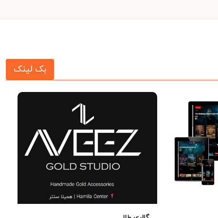
بک لینک
گالری طلا