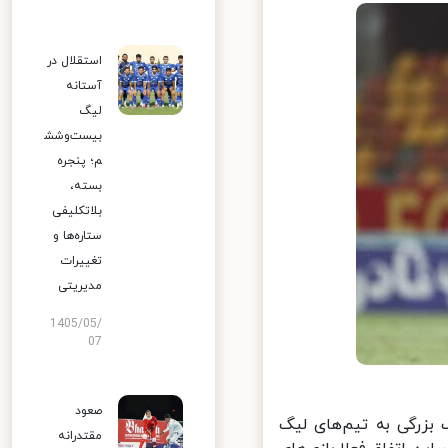
استقلال در
آستانه
لیگ
بیست‌وشش
م؛ پنجره
بسته،
بلاتکلیفی
ستاره‌ها و
تغییرات
مدیریتی
1405/05/
07
صعود
زرگی به تیم‌های لیگ
مقتدرانه