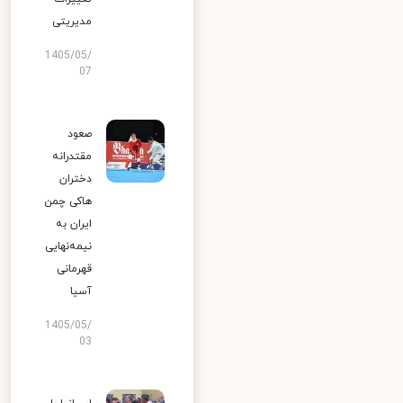
مدیریتی
1405/05/
07
صعود
مقتدرانه
دختران
هاکی چمن
ایران به
نیمه‌نهایی
قهرمانی
آسیا
1405/05/
03