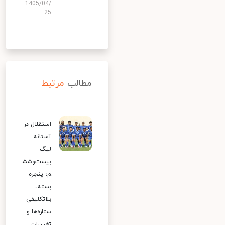
1405/04/
25
مطالب
مرتبط
استقلال در
آستانه
لیگ
بیست‌وشش
م؛ پنجره
بسته،
بلاتکلیفی
ستاره‌ها و
تغییرات