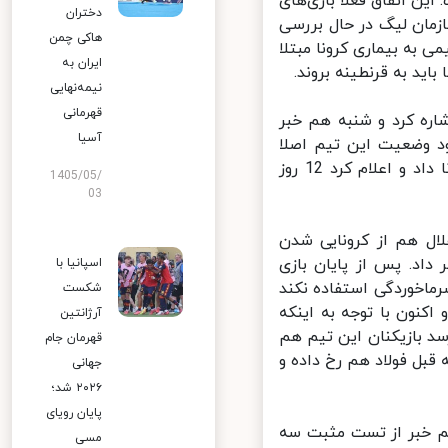
ین اتفاق فعلا بازی‌های
دختران
زمان لیگ در حال بررسی
هاکی چمن
25 درصد از اعضای هر تیمی به بیماری کرونا مبتلا
ایران به
د به قرنطینه بروند.
نیمه‌نهایی
قهرمانی
ره کرد و شنبه هم خبر
آسیا
خص شود وضعیت این تیم اصلا
جالب نیست؛ علاوه بر این حسن بیت‌سعید هم خبر از ابتلای خود به کرونا داد و اعلام کرد 12 روز
1405/05/
03
ال هم از کرونایی شدن
اد. پس از پایان بازی
اسپانیا با
اخوردگی استفاده نکند
شکست
نون با توجه به اینکه
آرژانتین
سد بازیکنان این تیم هم
قهرمان جام
بل فولاد هم رخ داده و
جهانی
۲۰۲۶ شد؛
پایان رویای
م خبر از تست مثبت سه
مسی