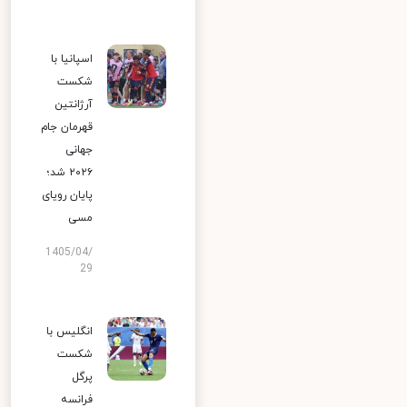
اسپانیا با
شکست
آرژانتین
قهرمان جام
جهانی
۲۰۲۶ شد؛
پایان رویای
مسی
1405/04/
29
انگلیس با
شکست
پرگل
فرانسه