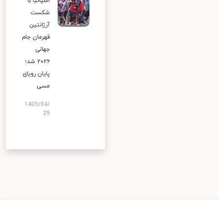
اسپانیا با
شکست
آرژانتین
قهرمان جام
جهانی
۲۰۲۶ شد؛
پایان رویای
مسی
1405/04/
29