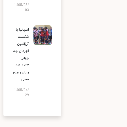
1405/05/
03
اسپانیا با
شکست
آرژانتین
قهرمان جام
جهانی
۲۰۲۶ شد؛
پایان رویای
مسی
1405/04/
29