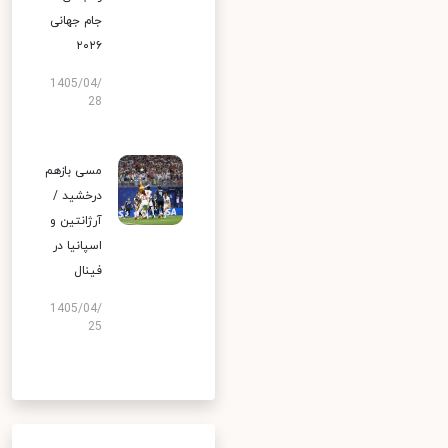
جام جهانی
۲۰۲۶
1405/04/
28
مسی بازهم
درخشید /
آرژانتین و
اسپانیا در
فینال
1405/04/
25