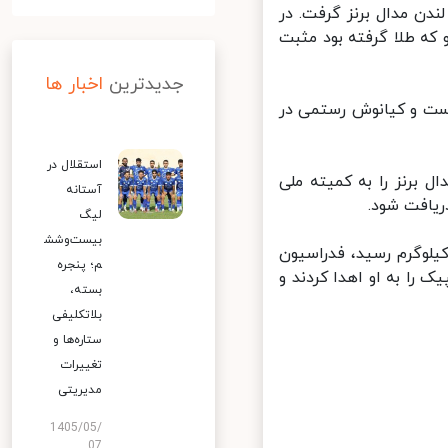
وش رستمی وزنه بردار ایران در دیته 85 کیلوگرم المپیک2012 لندن مدال برنز گرفت. در
 طلا گرفته بود مثبت
جدیدترین
اخبار ها
ست و کیانوش رستمی در
استقلال در
باید مدال برنز را به کمیته ملی
آستانه
لیگ
بیست‌وشش
ی که سعید محمدپور دیگر وزنه بردار ایران به مدال طلا دسته 94 کیلوگرم رسید، فدراسیون
م؛ پنجره
نی جهان 2018، مدال طلای المپیک را به او اهدا کردند و
بسته،
بلاتکلیفی
ستاره‌ها و
تغییرات
مدیریتی
1405/05/
07