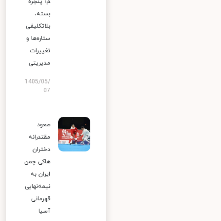
م؛ پنجره
بسته،
بلاتکلیفی
ستاره‌ها و
تغییرات
مدیریتی
1405/05/
07
صعود
مقتدرانه
دختران
هاکی چمن
ایران به
نیمه‌نهایی
قهرمانی
آسیا