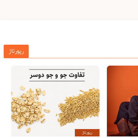
رپورتاژ
رپورتاژ