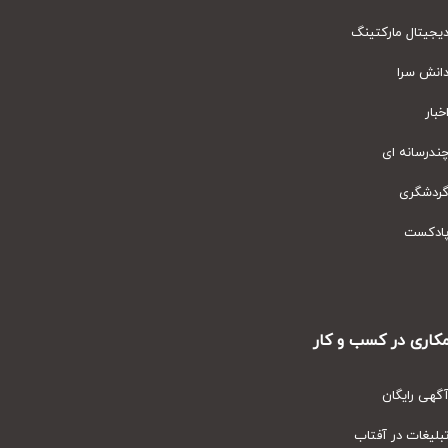
یتال مارکتینگ
نش سرا
ار
رسانه ای
دشگری
دکست
ری در کسب و کار
ی رایگان
یغات در آفتاب