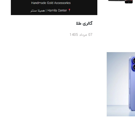
گالری طلا
07 مرداد 1405