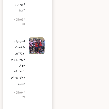
قهرمانی
آسیا
1405/05/
03
اسپانیا با
شکست
آرژانتین
قهرمان جام
جهانی
۲۰۲۶ شد؛
پایان رویای
مسی
1405/04/
29