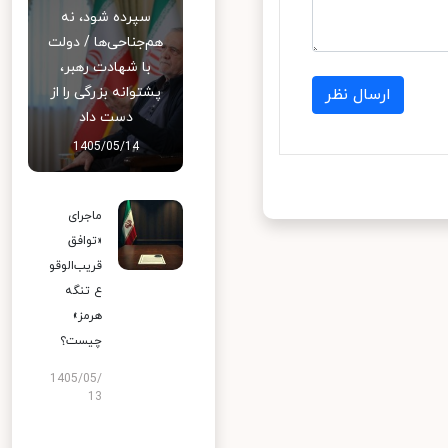
سپرده شود، نه
هم‌جناحی‌ها / دولت
با شهادت رهبر،
پشتوانه بزرگی را از
ارسال نظر
دست داد
1405/05/14
ماجرای
«توافق
قریب‌الوقو
ع تنگه
هرمز»
چیست؟
1405/05/
13