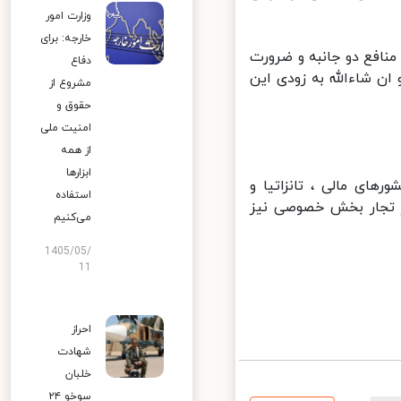
وزارت امور
خارجه: برای
افع دو جانبه و ضرورت
دفاع
 شاءالله به زودی این
مشروع از
حقوق و
امنیت ملی
از همه
ابزارها
ی مالی ، تانزاتیا و
استفاده
ز تجار بخش خصوصی نیز
می‌کنیم
1405/05/
11
احراز
شهادت
خلبان
سوخو ۲۴