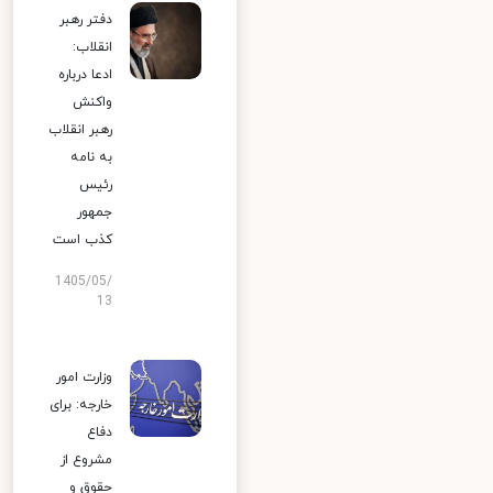
دفتر رهبر
انقلاب:
ادعا درباره
واکنش
رهبر انقلاب
به نامه
رئیس
جمهور
کذب است
1405/05/
13
وزارت امور
خارجه: برای
دفاع
مشروع از
حقوق و