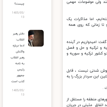
د ولی موضوعات مهمی
چیست؟
1405/05/
13
ایم، اما مذاکرات یک
ا زمانی که روی همه
دفتر رهبر
انقلاب:
ت: امیدواریم در آینده
ادعا درباره
 و ترکیه و حل و فصل
واکنش
کشور ترکیه و سوریه و
رهبر انقلاب
به نامه
رئیس
وش‌ شدنی نیست ، قابل
جمهور
 این سردار بزرگ را به
کذب است
1405/05/
13
ای منطقه را مستقل از
اتفاق مثبتی در جریان