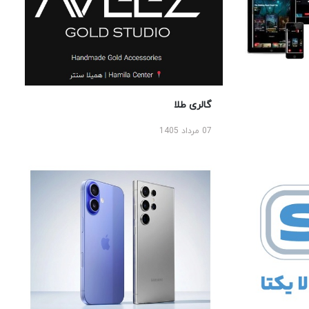
گالری طلا
07 مرداد 1405