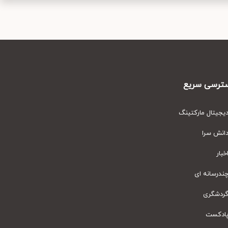
رسی سریع
یتال مارکتینگ
نش سرا
ار
رسانه ای
دشگری
دکست