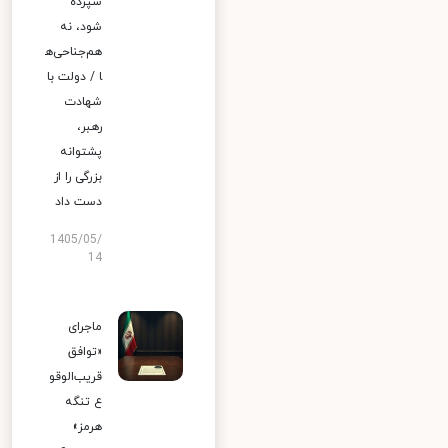
سپرده
شود، نه
هم‌جناحی‌ه
ا / دولت با
شهادت
رهبر،
پشتوانه
بزرگی را از
دست داد
1405/05/
14
ماجرای
«توافق
قریب‌الوقو
ع تنگه
هرمز»