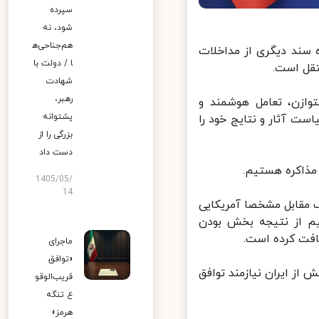
سپرده
شود، نه
هم‌جناحی‌ه
 در این ارتباط افزود : کودتای ۲۸ مردادماه سند دیگری از مداخلات
ا / دولت با
قل است.
شهادت
رهبر،
زن، تعامل هوشمند و
پشتوانه
ت آثار و نتایج خود را
بزرگی را از
دست داد
ذاکره هستیم.
1405/05/
14
 مقابل مشخصا آمریکایی
م از نتیجه بخش بودن
فت کرده است.
ماجرای
«توافق
از ایران نیازمند توافق
قریب‌الوقو
ع تنگه
هرمز»