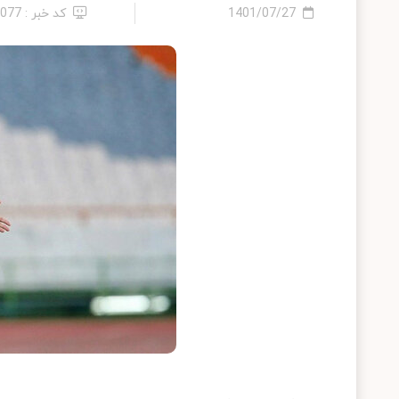
1401/07/27
کد خبر : 1077