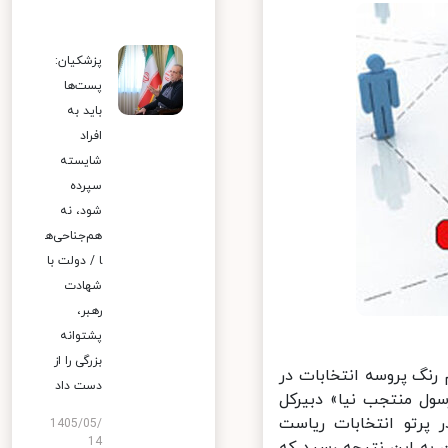
پزشکیان:
پست‌ها
باید به
افراد
شایسته
سپرده
شود، نه
هم‌جناحی‌ه
ا / دولت با
شهادت
رهبر،
پشتوانه
بزرگی را از
نگ پروسه انتخابات در
دست داد
ل منتجب نیا» دبیرکل
رتو انتخابات ریاست
1405/05/
14