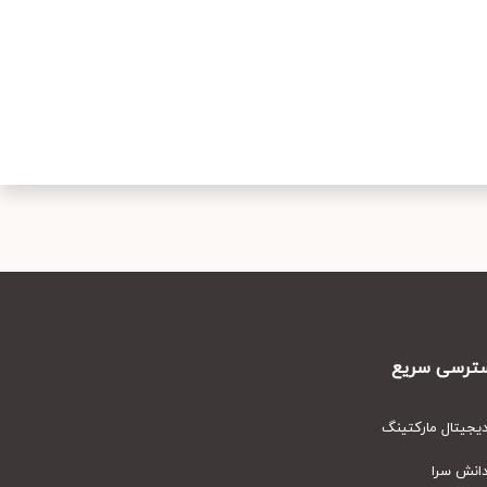
رسی سریع
یتال مارکتینگ
نش سرا