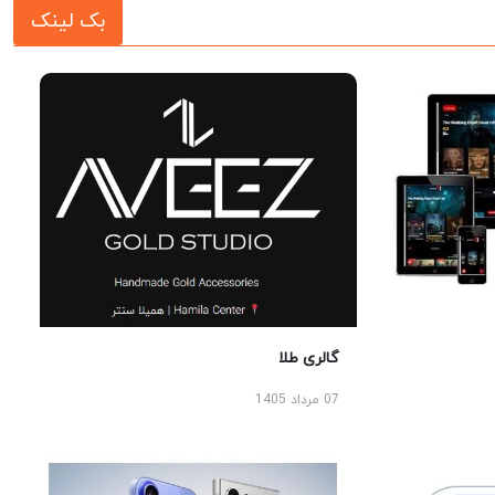
بک لینک
گالری طلا
07 مرداد 1405