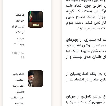
به این نتیجه رسید که
حزابی چون اتحاد ملت
گزاران هستند که گرچه
ماجرای
ون اصالت اصلاح طلبی
«توافق
ار نمی کنند. دسته سوم
قریب‌الوقو
به سر می برند.
ع تنگه
هرمز»
که بسیاری از چهرهای
چیست؟
موضعی روشن اشاره کرد
 خودشان مربوط است اما
1405/05/
ح طلبان جدی نیست و از
13
اینکه اصلاح‌طلبان از
دفتر رهبر
ح طلبان در انتخابات از
انقلاب:
ادعا درباره
واکنش
ر سر نامزدی از جریان
رهبر انقلاب
هوری کاندیدای خود را
به نامه