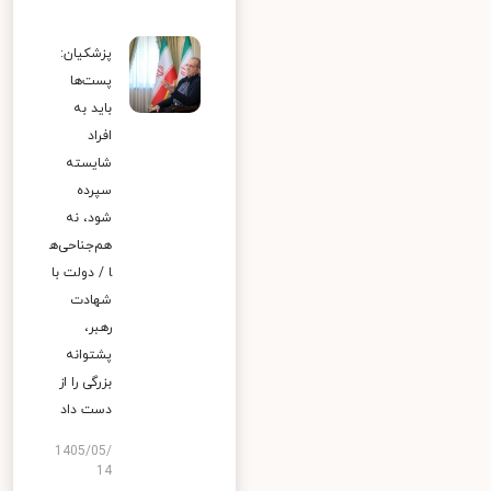
پزشکیان:
پست‌ها
باید به
افراد
شایسته
سپرده
شود، نه
هم‌جناحی‌ه
ا / دولت با
شهادت
رهبر،
پشتوانه
بزرگی را از
دست داد
1405/05/
14