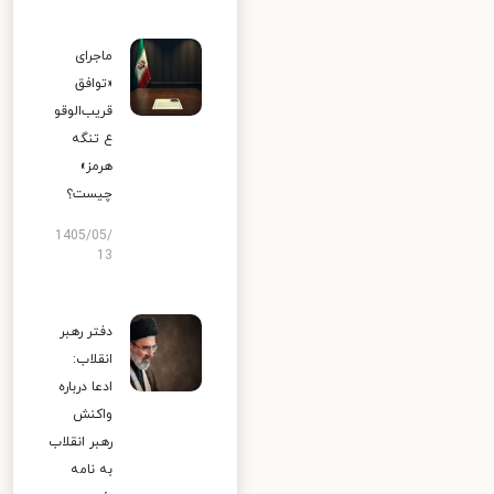
ماجرای
«توافق
قریب‌الوقو
ع تنگه
هرمز»
چیست؟
1405/05/
13
دفتر رهبر
انقلاب:
ادعا درباره
واکنش
رهبر انقلاب
به نامه