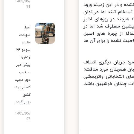
1405/05/
ه و در این زمینه ورود
11
ت‌نام کنند اما می‌توان
هرچند در روزهای اخیر
یشین معطوف شد اما در
احراز
قا از چهره های اصیل
شهادت
ت نشده را برای آن ها
خلبان
سوخو ۲۴
ارتش؛
د جریان دیگری ائتلاف
پیکر امیر
ان همچنان مورد مناقشه
سرتیپ
 انتخاباتی واثربخشی
دوم مجید
ت چندان خوشبین باشد.
کاظمی به
کشور
بازمی‌گردد
1405/05/
07