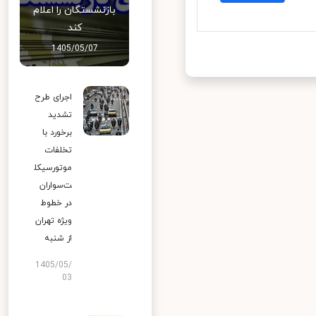
بازنشستگان را اعلام
کند
1405/05/07
اجرای طرح
تشدید
برخورد با
تخلفات
موتورسیکل
ت‌سواران
در خطوط
ویژه تهران
از شنبه
1405/05/
03