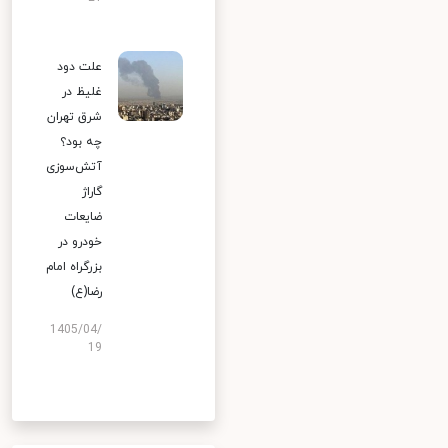
علت دود
غلیظ در
شرق تهران
چه بود؟
آتش‌سوزی
گاراژ
ضایعات
خودرو در
بزرگراه امام
رضا(ع)
1405/04/
19