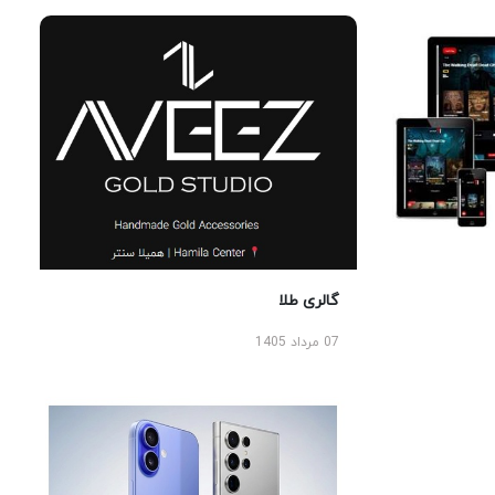
گالری طلا
07 مرداد 1405