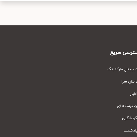
رسی سریع
یتال مارکتینگ
نش سرا
ار
رسانه ای
دشگری
دکست