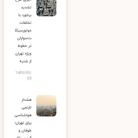
تشدید
برخورد با
تخلفات
موتورسیکل
ت‌سواران
در خطوط
ویژه تهران
از شنبه
1405/05/
03
هشدار
نارنجی
هواشناسی
برای تهران؛
طوفان و