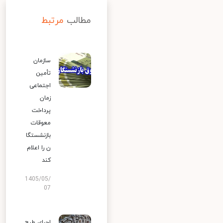
مطالب
مرتبط
سازمان
تأمین
اجتماعی
زمان
پرداخت
معوقات
بازنشستگا
ن را اعلام
کند
1405/05/
07
اجرای طرح