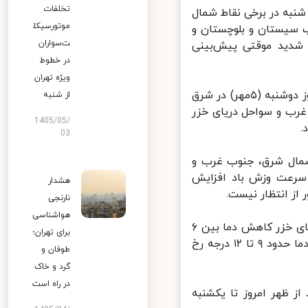
تخلفات
به در برخی نقاط شمال
موتورسیکل
 سیستان و بلوچستان و
ت‌سواران
 شدید موقتی پیش‌بینی
در خطوط
ویژه تهران
وی افزود: همین شرایط روز یکشنبه(۴مهر) در گیلان، مازندران و گلستان و روز دوشنبه (۵مهر) در شرق
از شنبه
هر) در برخی نقاط شمال غرب و سواحل دریای خزر
1405/05/
03
ر) در شمال غرب و روز یکشنبه ۳ مهر در شمال شرق، جنوب غرب و
سرعت وزش باد افزایش
هشدار
 انتظار نیست.
نارنجی
هواشناسی
به گفته وی، شنبه و یکشنبه (۳ و ۴ مهر) در اردبیل و استان‌های ساحلی دریای خزر کاهش دما بین ۶
برای تهران؛
تا ۱۰ درجه و دوشنبه و سه شنبه ( ۵ و ۶ مهر) در شمال شرق کشور کاهش دما حدود ۹ تا ۱۲ درجه رخ
طوفان و
گرد و خاک
در راه است
 ظهر امروز تا یکشنبه