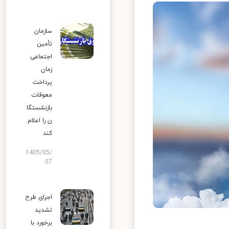
سازمان
تأمین
اجتماعی
زمان
پرداخت
معوقات
بازنشستگا
ن را اعلام
کند
1405/05/
07
اجرای طرح
تشدید
برخورد با