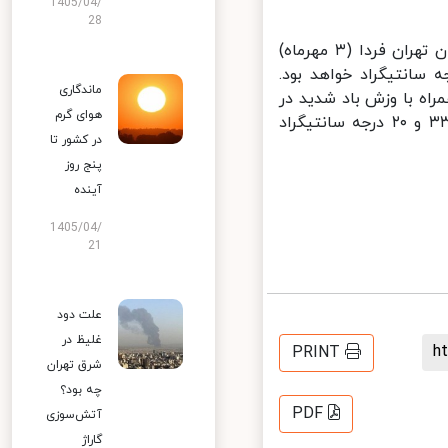
1405/04/
28
وی درباره وضعیت جوی پایتخت طی دو روز آینده، اظهار کرد: آسمان استان تهران فردا (۳ مهرماه)
 وزش باد با بیشترین و کمترین دمای ۳۴ و ۲۲ درجه سانتیگراد خواهد بود.
ماندگاری
قسمتی ابری همراه با وزش باد شدید در
هوای گرم
بعدازظهر پیش‌بینی می‌شود و دمای هوا در بیشترین و کم‌ترین زمان به ۳۳ و ۲۰ درجه سانتیگراد
در کشور تا
پنج روز
آینده
1405/04/
21
علت دود
غلیظ در
PRINT
شرق تهران
چه بود؟
PDF
آتش‌سوزی
گاراژ