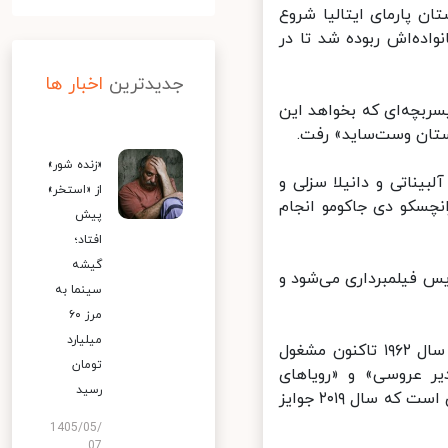
ن پارمای ایتالیا شروع
از داستان ادگاردو مورتارا است که سال ۱۸۵۸ از خانواده‌اش ربوده شد تا در
جدیدترین
اخبار ها
ربچه‌ای که بخواهد این
ان وست‌ساید» رفت.
«زنده شور»
بیناتی و دانیلا سزلی و
از «استخر»
چسکو دی جاکومو انجام
پیش
افتاد؛
گیشه
یس فیلمبرداری می‌شود و
سینما به
مرز ۶۰
میلیارد
مارکو بلوکیو کارگردان، فیلم‌نامه‌نویس و سیاست‌مدار ۸۲ ساله ایتالیایی از سال ۱۹۶۲ تاکنون مشغول
تومان
یر عروسی» و «رویاهای
رسید
شیرین» از دیگر فیلم‌های وی است. فیلم «خائن» از جدیدترین فیلم‌های وی است که سال ۲۰۱۹ جوایز
1405/05/
07