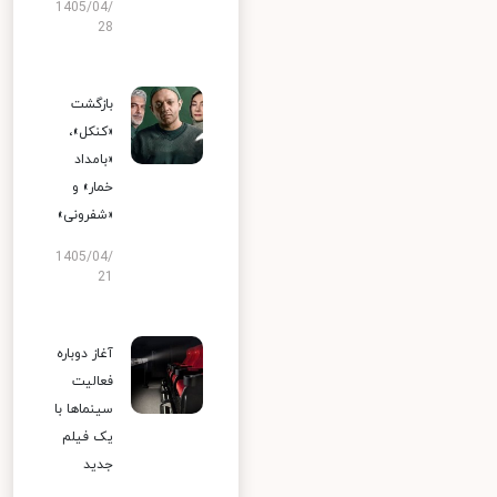
1405/04/
28
بازگشت
«کنکل»،
«بامداد
خمار» و
«شفرونی»
1405/04/
21
آغاز دوباره
فعالیت
سینماها با
یک فیلم
جدید