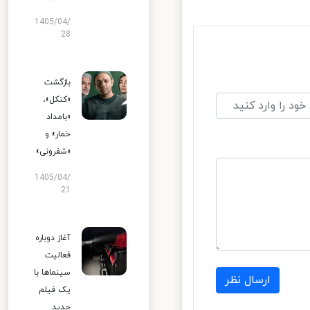
1405/04/
28
بازگشت
«کنکل»،
«بامداد
خمار» و
«شفرونی»
1405/04/
21
آغاز دوباره
فعالیت
سینماها با
ارسال نظر
یک فیلم
جدید