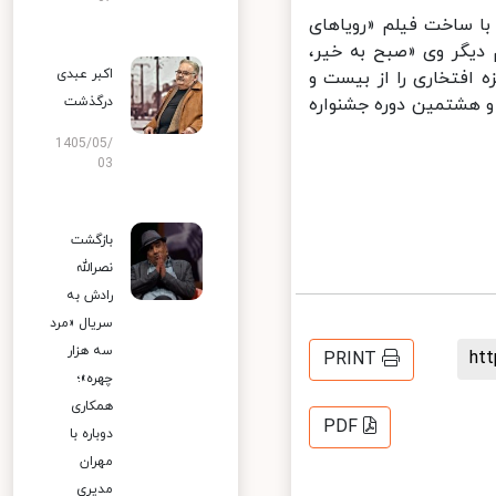
۱۹۹۱ خرس نقره‌ای جشنواره فیلم برلین را دریافت کرده و سال ۲۰۰۳ با ساخت فیلم «رویاهای
دیگر وی «صبح به خیر،
اکبر عبدی
ضوع از شهرت زیادی برخوردار است.وی سال ۱۹۹۹ جایزه افتخاری را از بیست و
 هشتمین دوره جشنواره
درگذشت
1405/05/
03
بازگشت
نصرالله
رادش به
سریال «مرد
سه هزار
h
PRINT
چهره»؛
همکاری
PDF
دوباره با
مهران
مدیری