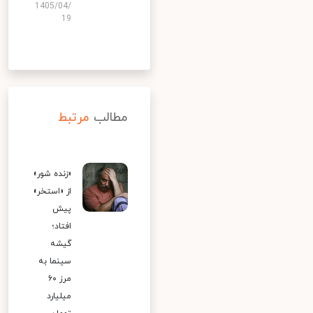
1405/04/
19
مطالب
مرتبط
«زنده شور»
از «استخر»
پیش
افتاد؛
گیشه
سینما به
مرز ۶۰
میلیارد