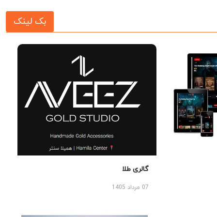
بک لینک
گالری طلا
07 مرداد 1405