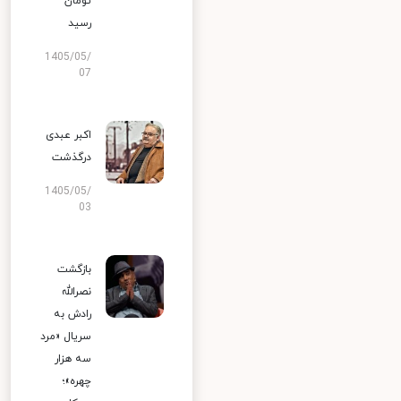
تومان
رسید
1405/05/
07
اکبر عبدی
درگذشت
1405/05/
03
بازگشت
نصرالله
رادش به
سریال «مرد
سه هزار
چهره»؛