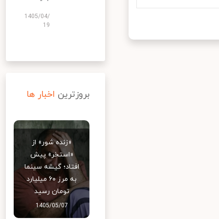
1405/04/
19
بروزترین
اخبار ها
«زنده شور» از
«استخر» پیش
افتاد؛ گیشه سینما
به مرز ۶۰ میلیارد
تومان رسید
1405/05/07