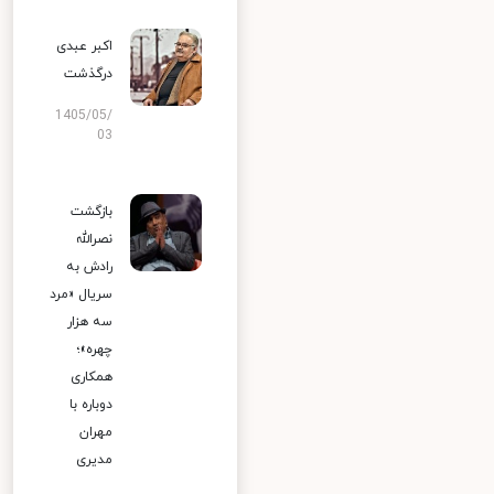
اکبر عبدی
درگذشت
1405/05/
03
بازگشت
نصرالله
رادش به
سریال «مرد
سه هزار
چهره»؛
همکاری
دوباره با
مهران
مدیری