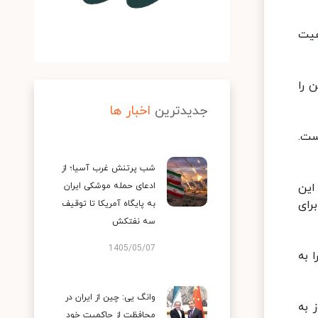
هیت
 را
جدیدترین
اخبار ها
ست.
شب پرتنش غرب آسیا؛ از
این
ادعای حمله موشکی ایران
رای
به پایگاه آمریکا تا توقیف
سه نفتکش
1405/05/07
 به
وانگ یی: چین از ایران در
 به
محافظت از حاکمیت خود