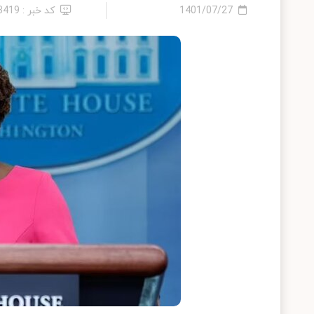
1401/07/27
کد خبر : 13419