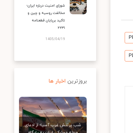
شورای امنیت درباره ایران؛
مخالفت روسیه و چین و
تاکید برپایان قطعنامه
۲۲۳۱
P
1405/04/19
P
بروزترین
اخبار ها
شب پرتنش غرب آسیا؛ از ادعای
حمله موشکی ایران به پایگاه