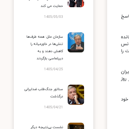
حمایت می کند
اسخ
1405/05/03
نده
سازمان ملل: همه طرف‌ها
انس
تنش‌ها در خاورمیانه را
 را
کاهش دهند و به
دیپلماسی بازگردند
1405/04/25
ران
روز
سناتور جنگ‌طلب ضدایرانی
درگذشت
خود
1405/04/21
نشست بی‌نتیجه دیگر