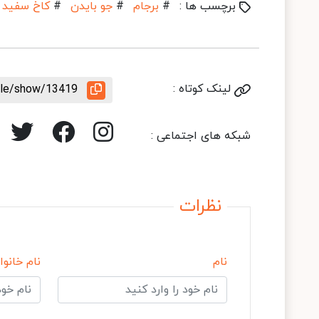
برچسب ها :
#
برجام
#
جو بایدن
#
کاخ سفید
لینک کوتاه :
icle/show/13419
شبکه های اجتماعی :
نظرات
نام
نام خانوا