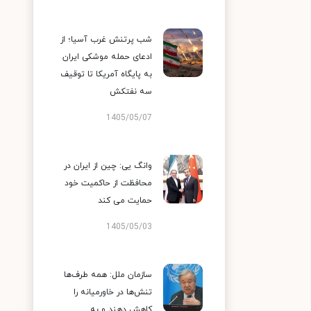
شب پرتنش غرب آسیا؛ از
ادعای حمله موشکی ایران
به پایگاه آمریکا تا توقیف
سه نفتکش
1405/05/07
وانگ یی: چین از ایران در
محافظت از حاکمیت خود
حمایت می کند
1405/05/03
سازمان ملل: همه طرف‌ها
تنش‌ها در خاورمیانه را
کاهش دهند و به