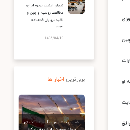
شورای امنیت درباره ایران؛
مخالفت روسیه و چین و
رای
تاکید برپایان قطعنامه
۲۲۳۱
1405/04/19
 چین
ارات
بروزترین
اخبار ها
 او
ایت
شب پرتنش غرب آسیا؛ از ادعای
ر می‌پروراند، به پیمان صلح کوزوو و صربستان اشاره کرد و افزود: ما با 2 توافق
حمله موشکی ایران به پایگاه