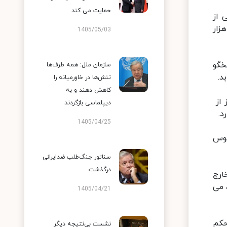
حمایت می کند
ی از
به ۲ میلیون نفر می‌رسید. آمریکا اکنون با داشتن حدود ۷ میلیون نفر مبتلای شناسایی شده و حدود ۲۰۰ هزار
1405/05/03
خگو
سازمان ملل: همه طرف‌ها
د.
تنش‌ها در خاورمیانه را
کاهش دهند و به
 از
دیپلماسی بازگردند
د.
1405/04/25
نوس
سناتور جنگ‌طلب ضدایرانی
درگذشت
ارج
 می
1405/04/21
حکم
نشست بی‌نتیجه دیگر