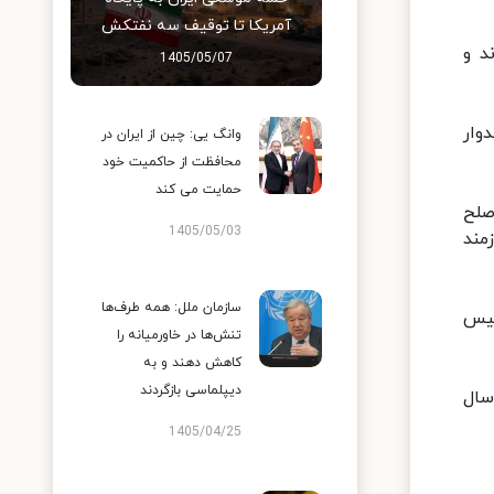
آمریکا تا توقیف سه نفتکش
د و
1405/05/07
وار
وانگ یی: چین از ایران در
محافظت از حاکمیت خود
حمایت می کند
صلح
1405/05/03
مند
سازمان ملل: همه طرف‌ها
ئیس
تنش‌ها در خاورمیانه را
کاهش دهند و به
دیپلماسی بازگردند
سال
1405/04/25