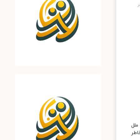
ملل
اطر