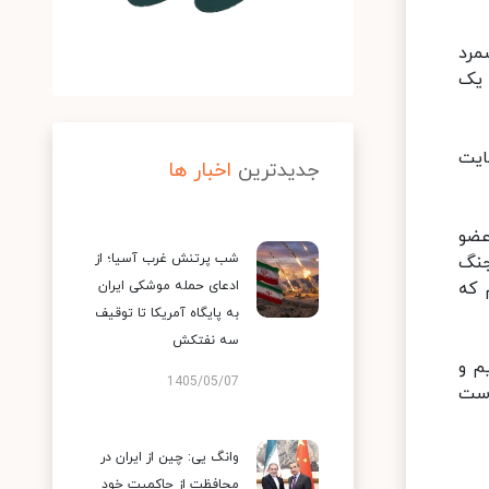
مرد
 یک
ایت
جدیدترین
اخبار ها
عضو
شب پرتنش غرب آسیا؛ از
افزود: ۷۵ سال پس از جنگ
 که
ادعای حمله موشکی ایران
به پایگاه آمریکا تا توقیف
سه نفتکش
م و
1405/05/07
دست
وانگ یی: چین از ایران در
محافظت از حاکمیت خود