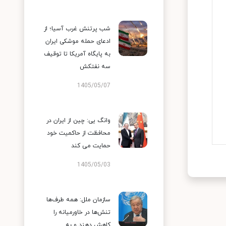
شب پرتنش غرب آسیا؛ از
ادعای حمله موشکی ایران
به پایگاه آمریکا تا توقیف
سه نفتکش
1405/05/07
وانگ یی: چین از ایران در
محافظت از حاکمیت خود
حمایت می کند
1405/05/03
سازمان ملل: همه طرف‌ها
تنش‌ها در خاورمیانه را
کاهش دهند و به