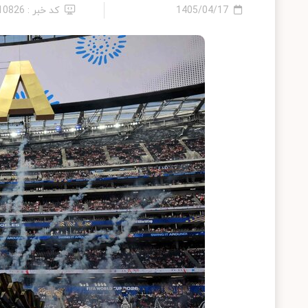
1405/04/17
کد خبر : 2410826