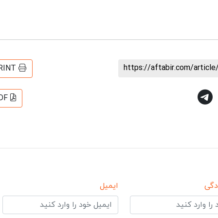
https://aftabir.com/artic
RINT
DF
دگی
ایمیل