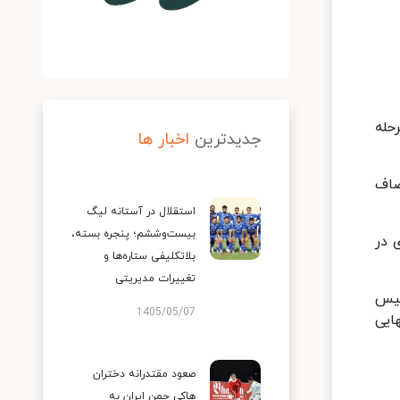
 به مرحله
جدیدترین
اخبار ها
 وقت تهران به مصاف
استقلال در آستانه لیگ
بیست‌وششم؛ پنجره بسته،
 بازی در
بلاتکلیفی ستاره‌ها و
تغییرات مدیریتی
گلیس
1405/05/07
 نهایی
صعود مقتدرانه دختران
هاکی چمن ایران به