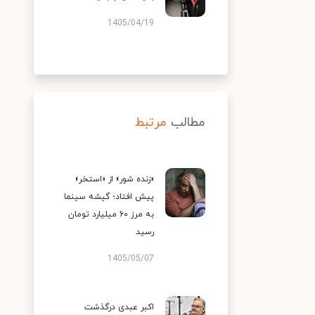
1405/04/19
مطالب
مرتبط
«زنده شور» از «استخر»
پیش افتاد؛ گیشه سینما
به مرز ۶۰ میلیارد تومان
رسید
1405/05/07
اکبر عبدی درگذشت