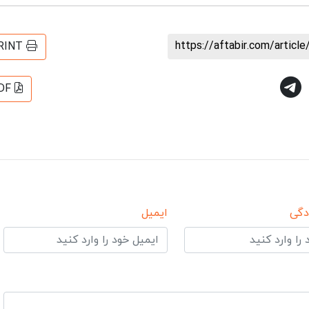
https://aftabir.com/artic
RINT
DF
دگی
ایمیل