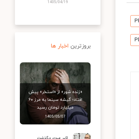
1405/04/19
P
P
بروزترین
اخبار ها
«زنده شور» از «استخر» پیش
افتاد؛ گیشه سینما به مرز ۶۰
میلیارد تومان رسید
1405/05/07
اکبر عبدی درگذشت