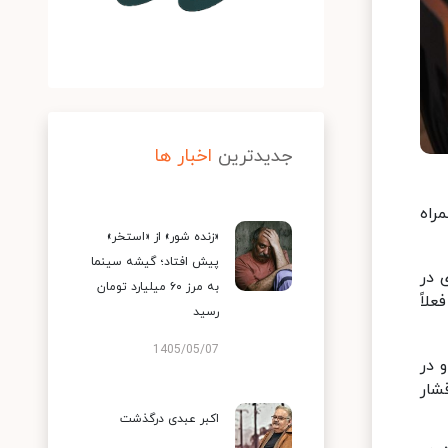
جدیدترین
اخبار ها
همراه
«زنده شور» از «استخر»
پیش افتاد؛ گیشه سینما
 در
به مرز ۶۰ میلیارد تومان
علاً
رسید
1405/05/07
 در
شار
اکبر عبدی درگذشت