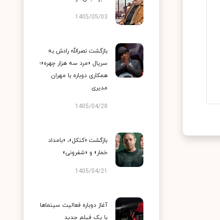
1405/05/03
بازگشت نصرالله رادش به
سریال «مرد سه هزار چهره»؛
همکاری دوباره با مهران
مدیری
1405/04/28
بازگشت «کنکل»، «بامداد
خمار» و «شفرونی»
1405/04/21
آغاز دوباره فعالیت سینماها
با یک فیلم جدید