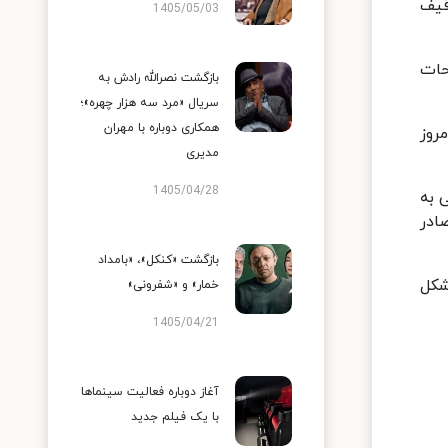
قیف
1405/05/03
حات
بازگشت نصرالله رادش به
سریال «مرد سه هزار چهره»؛
همکاری دوباره با مهران
روز
مدیری
1405/04/28
ر ۲ گفت: اطلاعیه ساترا در خصوص برنامه جوکر ۲ ربطی به
ی که صادر
بازگشت «کنکل»، «بامداد
شکل
خمار» و «شفرونی»
1405/04/21
آغاز دوباره فعالیت سینماها
با یک فیلم جدید