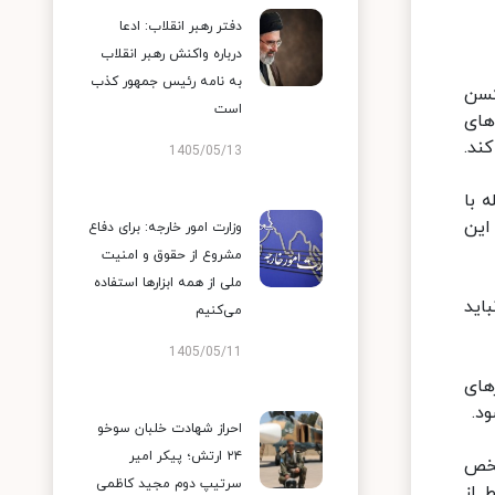
دفتر رهبر انقلاب: ادعا
درباره واکنش رهبر انقلاب
به نامه رئیس جمهور کذب
کسن
است
های
ند.
1405/05/13
 با
این
وزارت امور خارجه: برای دفاع
مشروع از حقوق و امنیت
ملی از همه ابزارها استفاده
اید
می‌کنیم
1405/05/11
های
د.
احراز شهادت خلبان سوخو
۲۴ ارتش؛ پیکر امیر
شخص
سرتیپ دوم مجید کاظمی
 از