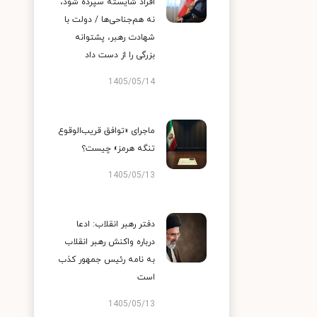
افراد شایسته سپرده شود،
نه هم‌جناحی‌ها / دولت با
شهادت رهبر، پشتوانه
بزرگی را از دست داد
1405/05/14
ماجرای «توافق قریب‌الوقوع
تنگه هرمز» چیست؟
1405/05/13
دفتر رهبر انقلاب: ادعا
درباره واکنش رهبر انقلاب
به نامه رئیس جمهور کذب
است
1405/05/13