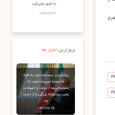
به کشور بازمی‌گردد
1405/05/07
طرح
بروزترین
اخبار ها
پزشکیان: پست‌ها باید به افراد
P
شایسته سپرده شود، نه
هم‌جناحی‌ها / دولت با شهادت
P
رهبر، پشتوانه بزرگی را از دست
داد
1405/05/14