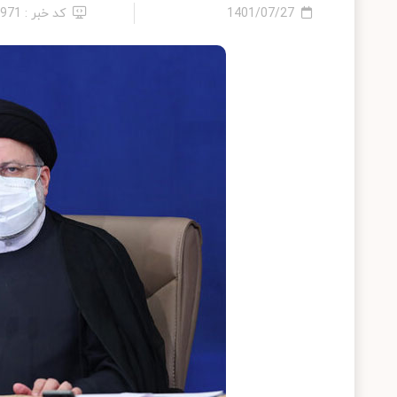
1401/07/27
کد خبر : 9971