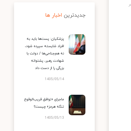
جدیدترین
اخبار ها
پزشکیان: پست‌ها باید به
افراد شایسته سپرده شود،
نه هم‌جناحی‌ها / دولت با
شهادت رهبر، پشتوانه
بزرگی را از دست داد
1405/05/14
ماجرای «توافق قریب‌الوقوع
تنگه هرمز» چیست؟
1405/05/13