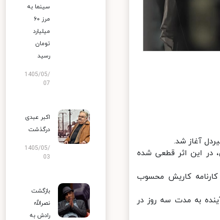
سینما به
مرز ۶۰
میلیارد
تومان
رسید
1405/05/
07
اکبر عبدی
درگذشت
دل آغاز شد.
1405/05/
 در این اثر قطعی شده
03
ارنامه کاریش محسوب
بازگشت
نده به مدت سه روز در
نصرالله
رادش به