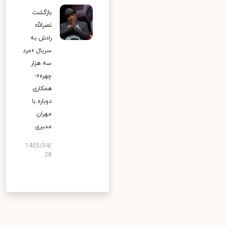
بازگشت
نصرالله
رادش به
سریال «مرد
سه هزار
چهره»؛
همکاری
دوباره با
مهران
مدیری
1405/04/
28