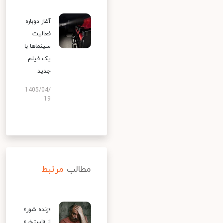
آغاز دوباره
فعالیت
سینماها با
یک فیلم
جدید
1405/04/
19
مطالب
مرتبط
«زنده شور»
از «استخر»