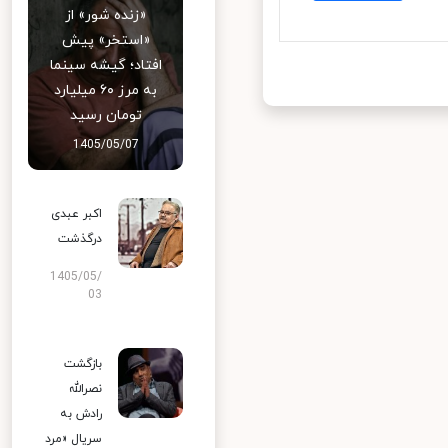
«زنده شور» از
«استخر» پیش
افتاد؛ گیشه سینما
به مرز ۶۰ میلیارد
تومان رسید
1405/05/07
اکبر عبدی
درگذشت
1405/05/
03
بازگشت
نصرالله
رادش به
سریال «مرد