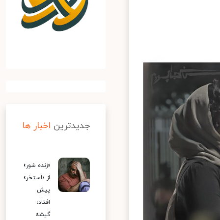
جدیدترین
اخبار ها
«زنده شور»
از «استخر»
پیش
افتاد؛
گیشه