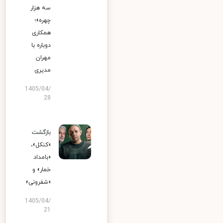
سه هزار
چهره»؛
همکاری
دوباره با
مهران
مدیری
1405/04/
28
بازگشت
«کنکل»،
«بامداد
خمار» و
«شفرونی»
1405/04/
21