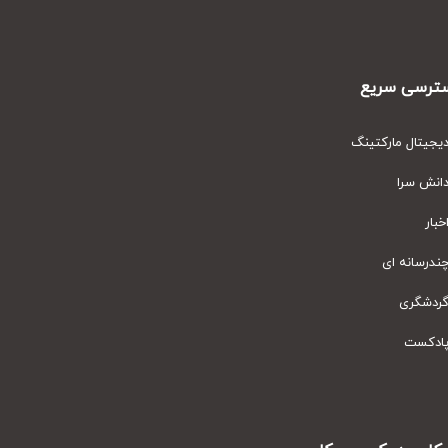
رسی سریع
یتال مارکتینگ
نش سرا
ار
رسانه ای
دشگری
دکست