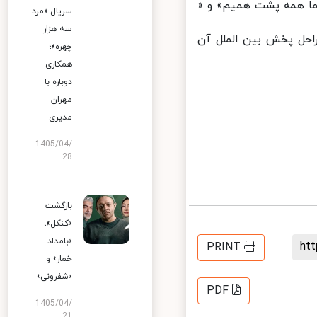
ا همه پشت همیم» و «
سریال «مرد
سه هزار
حل پخش بین‌ الملل آن
چهره»؛
همکاری
دوباره با
مهران
مدیری
1405/04/
28
بازگشت
«کنکل»،
«بامداد
h
PRINT
خمار» و
«شفرونی»
PDF
1405/04/
21